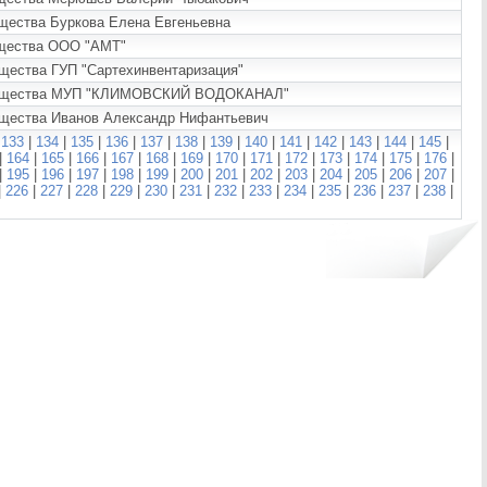
ущества Буркова Елена Евгеньевна
ущества ООО "АМТ"
ущества ГУП "Сартехинвентаризация"
е имущества МУП "КЛИМОВСКИЙ ВОДОКАНАЛ"
мущества Иванов Александр Нифантьевич
|
133
|
134
|
135
|
136
|
137
|
138
|
139
|
140
|
141
|
142
|
143
|
144
|
145
|
|
164
|
165
|
166
|
167
|
168
|
169
|
170
|
171
|
172
|
173
|
174
|
175
|
176
|
|
195
|
196
|
197
|
198
|
199
|
200
|
201
|
202
|
203
|
204
|
205
|
206
|
207
|
|
226
|
227
|
228
|
229
|
230
|
231
|
232
|
233
|
234
|
235
|
236
|
237
|
238
|