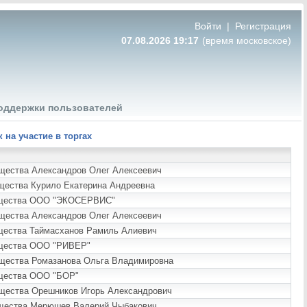
Войти
|
Регистрация
07.08.2026 19:17
(время московское)
оддержки пользователей
на участие в торгах
ущества Александров Олег Алексеевич
ущества Курило Екатерина Андреевна
имущества ООО "ЭКОСЕРВИС"
ущества Александров Олег Алексеевич
ущества Таймасханов Рамиль Алиевич
мущества ООО "РИВЕР"
мущества Ромазанова Ольга Владимировна
ущества ООО "БОР"
ущества Орешников Игорь Александрович
мущества Мерюшев Валерий Чыбакович