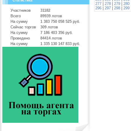
Статистика
277
|
278
|
279
|
280
296
|
297
|
298
|
299
Участников
31182
Всего
89939
лотов
На сумму
1 383 750 058 525
руб.
Сейчас торгов
309
лотов
На сумму
7 186 403 356
руб.
Проведено
84414
лотов
На сумму
1 335 130 147 833
руб.