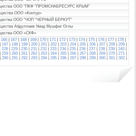
е имущества ООО "ПКФ "ПРОМСНАБРЕСУРС КРЫМ"
мущества ООО «Контур»
имущества ООО "ЧОП "ЧЕРНЫЙ БЕРКУТ"
мущества Абдуллаев Умид Мушфиг Оглы
мущества ООО «СКФ»
|
166
|
167
|
168
|
169
|
170
|
171
|
172
|
173
|
174
|
175
|
176
|
177
|
178
|
|
197
|
198
|
199
|
200
|
201
|
202
|
203
|
204
|
205
|
206
|
207
|
208
|
209
|
|
228
|
229
|
230
|
231
|
232
|
233
|
234
|
235
|
236
|
237
|
238
|
239
|
240
|
|
259
|
260
|
261
|
262
|
263
|
264
|
265
|
266
|
267
|
268
|
269
|
270
|
271
|
|
290
|
291
|
292
|
293
|
294
|
295
|
296
|
297
|
298
|
299
|
300
|
301
|
302
|