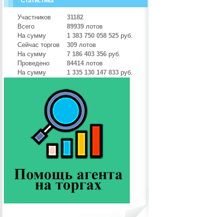
Статистика
Участников
31182
Всего
89939
лотов
На сумму
1 383 750 058 525
руб.
Сейчас торгов
309
лотов
На сумму
7 186 403 356
руб.
Проведено
84414
лотов
На сумму
1 335 130 147 833
руб.