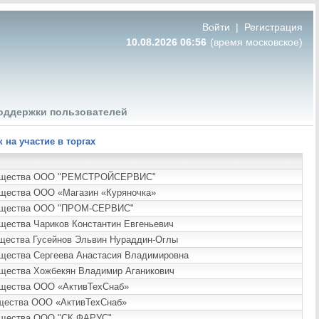
Войти
|
Регистрация
10.08.2026 06:56
(время московское)
оддержки пользователей
на участие в торгах
 имущества ООО "РЕМСТРОЙСЕРВИС"
мущества ООО «Магазин «Куряночка»
имущества ООО "ПРОМ-СЕРВИС"
ущества Чариков Константин Евгеньевич
ущества Гусейнов Эльвин Нураддин-Оглы
ущества Сергеева Анастасия Владимировна
ущества Хожбекян Владимир Аганикович
мущества ООО «АктивТехСнаб»
мущества ООО «АктивТехСнаб»
мущества ООО "СК ФАРУС"