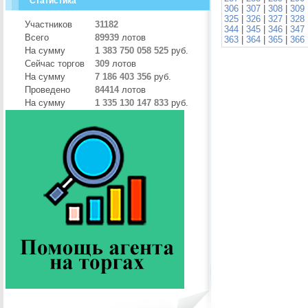
Статистика
306
|
307
|
308
|
309
325
|
326
|
327
|
328
Участников
31182
344
|
345
|
346
|
347
Всего
89939
лотов
363
|
364
|
365
|
366
На сумму
1 383 750 058 525
руб.
Сейчас торгов
309
лотов
На сумму
7 186 403 356
руб.
Проведено
84414
лотов
На сумму
1 335 130 147 833
руб.