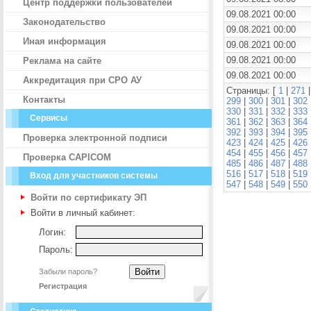
Центр поддержки пользователей
09.08.2021 00:00
Законодательство
09.08.2021 00:00
Иная информация
09.08.2021 00:00
09.08.2021 00:00
Реклама на сайте
09.08.2021 00:00
Аккредитация при СРО АУ
Страницы: [
1
|
271
Контакты
299
|
300
|
301
|
302
330
|
331
|
332
|
333
Сервисы
361
|
362
|
363
|
364
392
|
393
|
394
|
395
Проверка электронной подписи
423
|
424
|
425
|
426
454
|
455
|
456
|
457
Проверка CAPICOM
485
|
486
|
487
|
488
516
|
517
|
518
|
519
Вход для участников системы
547
|
548
|
549
|
550
Войти по сертификату ЭП
Войти в личный кабинет:
Логин:
Пароль:
Забыли пароль?
Регистрация