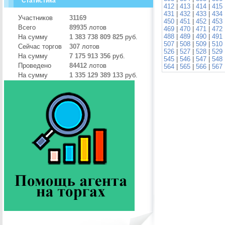
Статистика
412
|
413
|
414
|
415
431
|
432
|
433
|
434
Участников
31169
450
|
451
|
452
|
453
Всего
89935
лотов
469
|
470
|
471
|
472
488
|
489
|
490
|
491
На сумму
1 383 738 809 825
руб.
507
|
508
|
509
|
510
Сейчас торгов
307
лотов
526
|
527
|
528
|
529
На сумму
7 175 913 356
руб.
545
|
546
|
547
|
548
Проведено
84412
лотов
564
|
565
|
566
|
567
На сумму
1 335 129 389 133
руб.