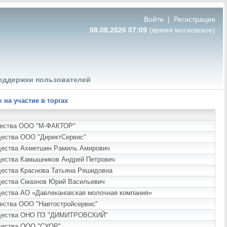
Войти
|
Регистрация
08.08.2026 07:09
(время московское)
оддержки пользователей
на участие в торгах
ущества ООО "М-ФАКТОР"
щества ООО "ДиректСервис"
ущества Ахметшин Рамиль Амирович
ущества Камышников Андрей Петрович
щества Краснова Татьяна Ряшидовна
ущества Смазнов Юрий Васильевич
щества АО «Давлекановская молочная компания»
щества ООО "Навтостройсервис"
имущества ОНО ПЗ "ДИМИТРОВСКИЙ"
ущества ООО "СУОР"