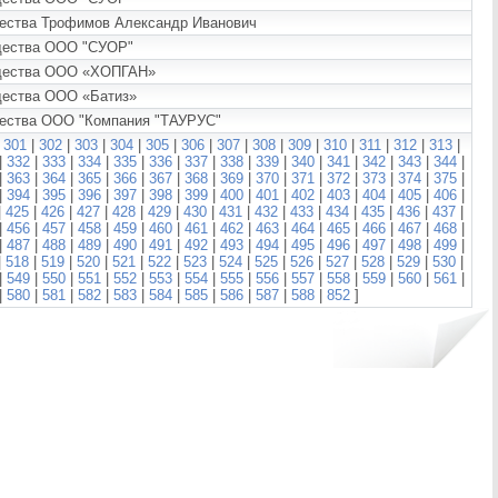
щества Трофимов Александр Иванович
ущества ООО "СУОР"
мущества ООО «ХОПГАН»
ущества ООО «Батиз»
ущества ООО "Компания "ТАУРУС"
|
301
|
302
|
303
|
304
|
305
|
306
|
307
|
308
|
309
|
310
|
311
|
312
|
313
|
|
332
|
333
|
334
|
335
|
336
|
337
|
338
|
339
|
340
|
341
|
342
|
343
|
344
|
|
363
|
364
|
365
|
366
|
367
|
368
|
369
|
370
|
371
|
372
|
373
|
374
|
375
|
|
394
|
395
|
396
|
397
|
398
|
399
|
400
|
401
|
402
|
403
|
404
|
405
|
406
|
|
425
|
426
|
427
|
428
|
429
|
430
|
431
|
432
|
433
|
434
|
435
|
436
|
437
|
|
456
|
457
|
458
|
459
|
460
|
461
|
462
|
463
|
464
|
465
|
466
|
467
|
468
|
|
487
|
488
|
489
|
490
|
491
|
492
|
493
|
494
|
495
|
496
|
497
|
498
|
499
|
|
518
|
519
|
520
|
521
|
522
|
523
|
524
|
525
|
526
|
527
|
528
|
529
|
530
|
|
549
|
550
|
551
|
552
|
553
|
554
|
555
|
556
|
557
|
558
|
559
|
560
|
561
|
|
580
|
581
|
582
|
583
|
584
|
585
|
586
|
587
|
588
|
852
]