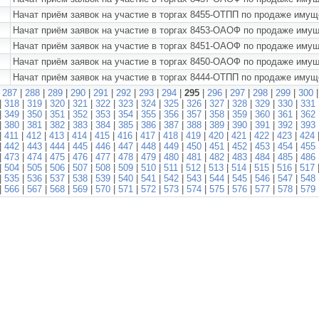
Начат приём заявок на участие в торгах 8455-ОТПП по продаже иму
Начат приём заявок на участие в торгах 8453-ОАОФ по продаже им
Начат приём заявок на участие в торгах 8451-ОАОФ по продаже и
Начат приём заявок на участие в торгах 8450-ОАОФ по продаже им
Начат приём заявок на участие в торгах 8444-ОТПП по продаже им
|
287
|
288
|
289
|
290
|
291
|
292
|
293
|
294
|
295
|
296
|
297
|
298
|
299
|
300
|
318
|
319
|
320
|
321
|
322
|
323
|
324
|
325
|
326
|
327
|
328
|
329
|
330
|
331
|
349
|
350
|
351
|
352
|
353
|
354
|
355
|
356
|
357
|
358
|
359
|
360
|
361
|
362
|
380
|
381
|
382
|
383
|
384
|
385
|
386
|
387
|
388
|
389
|
390
|
391
|
392
|
393
|
411
|
412
|
413
|
414
|
415
|
416
|
417
|
418
|
419
|
420
|
421
|
422
|
423
|
424
|
442
|
443
|
444
|
445
|
446
|
447
|
448
|
449
|
450
|
451
|
452
|
453
|
454
|
455
|
473
|
474
|
475
|
476
|
477
|
478
|
479
|
480
|
481
|
482
|
483
|
484
|
485
|
486
|
504
|
505
|
506
|
507
|
508
|
509
|
510
|
511
|
512
|
513
|
514
|
515
|
516
|
517
|
535
|
536
|
537
|
538
|
539
|
540
|
541
|
542
|
543
|
544
|
545
|
546
|
547
|
548
|
566
|
567
|
568
|
569
|
570
|
571
|
572
|
573
|
574
|
575
|
576
|
577
|
578
|
579