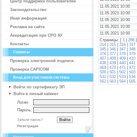
Центр поддержки пользователей
11.05.2021 10:00
Законодательство
11.05.2021 10:00
Иная информация
11.05.2021 10:00
11.05.2021 10:00
Реклама на сайте
11.05.2021 10:00
Аккредитация при СРО АУ
Страницы: [
1
|
286
Контакты
314
|
315
|
316
|
317
345
|
346
|
347
|
348
Сервисы
376
|
377
|
378
|
379
407
|
408
|
409
|
410
Проверка электронной подписи
438
|
439
|
440
|
441
469
|
470
|
471
|
472
Проверка CAPICOM
500
|
501
|
502
|
503
531
|
532
|
533
|
534
Вход для участников системы
562
|
563
|
564
|
565
Войти по сертификату ЭП
Войти в личный кабинет:
Логин:
Пароль:
Забыли пароль?
Регистрация