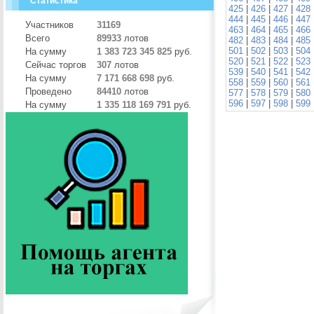
Статистика
425
|
426
|
427
|
428
444
|
445
|
446
|
447
Участников
31169
463
|
464
|
465
|
466
Всего
89933
лотов
482
|
483
|
484
|
485
501
|
502
|
503
|
504
На сумму
1 383 723 345 825
руб.
520
|
521
|
522
|
523
Сейчас торгов
307
лотов
539
|
540
|
541
|
542
На сумму
7 171 668 698
руб.
558
|
559
|
560
|
561
Проведено
84410
лотов
577
|
578
|
579
|
580
596
|
597
|
598
|
599
На сумму
1 335 118 169 791
руб.