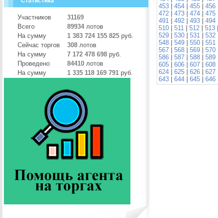
Статистика
453
|
454
|
455
|
456
472
|
473
|
474
|
475
Участников
31169
491
|
492
|
493
|
494
Всего
89934
лотов
510
|
511
|
512
|
513
529
|
530
|
531
|
532
На сумму
1 383 724 155 825
руб.
548
|
549
|
550
|
551
Сейчас торгов
308
лотов
567
|
568
|
569
|
570
На сумму
7 172 478 698
руб.
586
|
587
|
588
|
589
Проведено
84410
лотов
605
|
606
|
607
|
608
624
|
625
|
626
|
627
На сумму
1 335 118 169 791
руб.
643
|
644
|
645
|
646