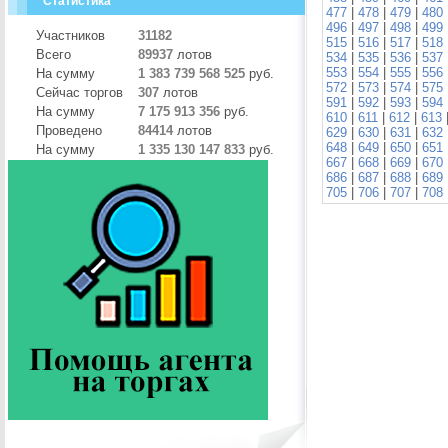
Статистика
477
|
478
|
479
|
480
496
|
497
|
498
|
499
Участников
31182
515
|
516
|
517
|
518
Всего
89937
лотов
534
|
535
|
536
|
537
553
|
554
|
555
|
556
На сумму
1 383 739 568 525
руб.
572
|
573
|
574
|
575
Сейчас торгов
307
лотов
591
|
592
|
593
|
594
На сумму
7 175 913 356
руб.
610
|
611
|
612
|
613
Проведено
84414
лотов
629
|
630
|
631
|
632
648
|
649
|
650
|
651
На сумму
1 335 130 147 833
руб.
667
|
668
|
669
|
670
686
|
687
|
688
|
689
705
|
706
|
707
|
708