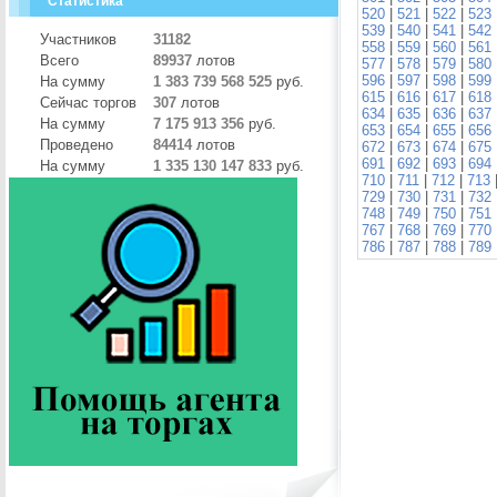
Статистика
520
|
521
|
522
|
523
539
|
540
|
541
|
542
Участников
31182
558
|
559
|
560
|
561
Всего
89937
лотов
577
|
578
|
579
|
580
596
|
597
|
598
|
599
На сумму
1 383 739 568 525
руб.
615
|
616
|
617
|
618
Сейчас торгов
307
лотов
634
|
635
|
636
|
637
На сумму
7 175 913 356
руб.
653
|
654
|
655
|
656
Проведено
84414
лотов
672
|
673
|
674
|
675
691
|
692
|
693
|
694
На сумму
1 335 130 147 833
руб.
710
|
711
|
712
|
713
729
|
730
|
731
|
732
748
|
749
|
750
|
751
767
|
768
|
769
|
770
786
|
787
|
788
|
789