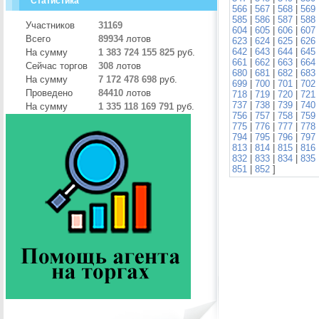
Статистика
566
|
567
|
568
|
569
585
|
586
|
587
|
588
Участников
31169
604
|
605
|
606
|
607
Всего
89934
лотов
623
|
624
|
625
|
626
642
|
643
|
644
|
645
На сумму
1 383 724 155 825
руб.
661
|
662
|
663
|
664
Сейчас торгов
308
лотов
680
|
681
|
682
|
683
На сумму
7 172 478 698
руб.
699
|
700
|
701
|
702
Проведено
84410
лотов
718
|
719
|
720
|
721
737
|
738
|
739
|
740
На сумму
1 335 118 169 791
руб.
756
|
757
|
758
|
759
775
|
776
|
777
|
778
794
|
795
|
796
|
797
813
|
814
|
815
|
816
832
|
833
|
834
|
835
851
|
852
]