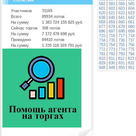
Статистика
582
|
583
|
584
|
585
601
|
602
|
603
|
604
Участников
31169
620
|
621
|
622
|
623
Всего
89934
лотов
639
|
640
|
641
|
642
658
|
659
|
660
|
661
На сумму
1 383 724 155 825
руб.
677
|
678
|
679
|
680
Сейчас торгов
308
лотов
696
|
697
|
698
|
699
На сумму
7 172 478 698
руб.
715
|
716
|
717
|
718
Проведено
84410
лотов
734
|
735
|
736
|
737
753
|
754
|
755
|
756
На сумму
1 335 118 169 791
руб.
772
|
773
|
774
|
775
791
|
792
|
793
|
794
810
|
811
|
812
|
813
829
|
830
|
831
|
832
848
|
849
|
850
|
851