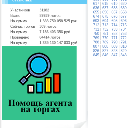
Статистика
617
|
618
|
619
|
620
636
|
637
|
638
|
639
Участников
31182
655
|
656
|
657
|
658
Всего
89939
лотов
674
|
675
|
676
|
677
693
|
694
|
695
|
696
На сумму
1 383 750 058 525
руб.
712
|
713
|
714
|
715
Сейчас торгов
309
лотов
731
|
732
|
733
|
734
На сумму
7 186 403 356
руб.
750
|
751
|
752
|
753
Проведено
84414
лотов
769
|
770
|
771
|
772
788
|
789
|
790
|
791
На сумму
1 335 130 147 833
руб.
807
|
808
|
809
|
810
826
|
827
|
828
|
829
845
|
846
|
847
|
848