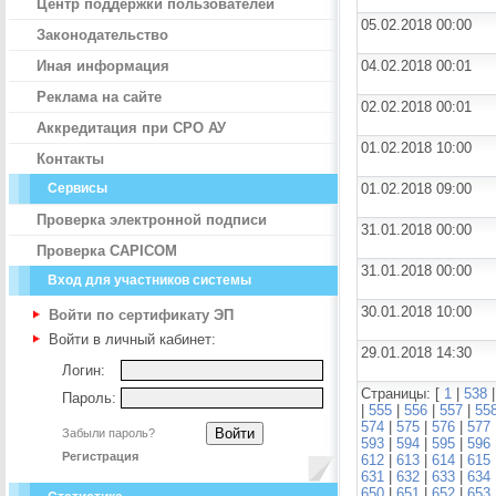
Центр поддержки пользователей
05.02.2018 00:00
Законодательство
Иная информация
04.02.2018 00:01
Реклама на сайте
02.02.2018 00:01
Аккредитация при СРО АУ
01.02.2018 10:00
Контакты
Сервисы
01.02.2018 09:00
Проверка электронной подписи
31.01.2018 00:00
Проверка CAPICOM
31.01.2018 00:00
Вход для участников системы
30.01.2018 10:00
Войти по сертификату ЭП
Войти в личный кабинет:
29.01.2018 14:30
Логин:
Страницы: [
1
|
538
Пароль:
|
555
|
556
|
557
|
55
574
|
575
|
576
|
577
Забыли пароль?
593
|
594
|
595
|
596
Регистрация
612
|
613
|
614
|
615
631
|
632
|
633
|
634
650
|
651
|
652
|
653