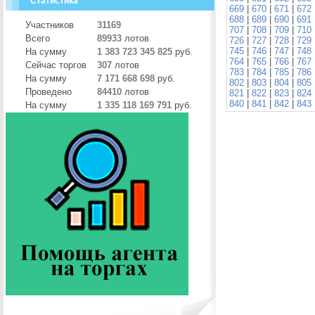
Статистика
669
|
670
|
671
|
672
688
|
689
|
690
|
691
Участников
31169
707
|
708
|
709
|
710
Всего
89933
лотов
726
|
727
|
728
|
729
745
|
746
|
747
|
748
На сумму
1 383 723 345 825
руб.
764
|
765
|
766
|
767
Сейчас торгов
307
лотов
783
|
784
|
785
|
786
На сумму
7 171 668 698
руб.
802
|
803
|
804
|
805
Проведено
84410
лотов
821
|
822
|
823
|
824
840
|
841
|
842
|
843
На сумму
1 335 118 169 791
руб.