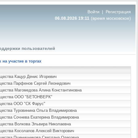
Войти
|
Регистрация
06.08.2026 19:11
(время московское)
оддержки пользователей
на участие в торгах
ущества Кацур Денис Игоревич
ущества Парфенов Сергей Леонидович
ущества Магомедова Алина Константиновна
имущества ООО "БЕТОНВЕРК"
ущества ООО "СК Фарус"
ущества Туровинина Ольга Владимировна
ущества Сочнева Екатерина Владимировна
ущества Волкова Эльвира Николаевна
ущества Косолапов Алексей Викторович
ущества Пшеничникова Светлана Олеговна