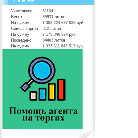
Статистика
Участников
31164
Всего
89931
лотов
На сумму
1 382 224 697 823
руб.
Сейчас торгов
312
лотов
На сумму
7 179 346 974
руб.
Проведено
84403
лотов
На сумму
1 333 611 843 513
руб.