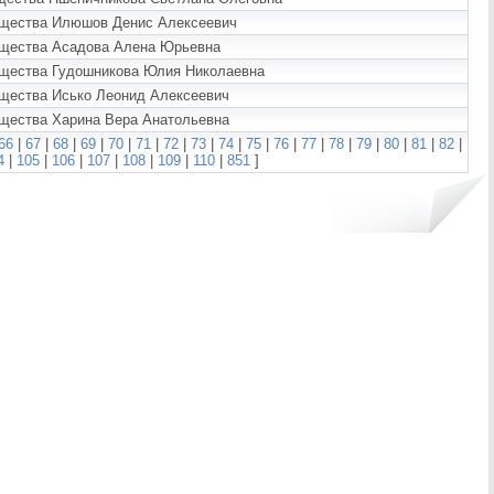
мущества Илюшов Денис Алексеевич
мущества Асадова Алена Юрьевна
мущества Гудошникова Юлия Николаевна
ущества Исько Леонид Алексеевич
ущества Харина Вера Анатольевна
66
|
67
|
68
|
69
|
70
|
71
|
72
|
73
|
74
|
75
|
76
|
77
|
78
|
79
|
80
|
81
|
82
|
4
|
105
|
106
|
107
|
108
|
109
|
110
|
851
]