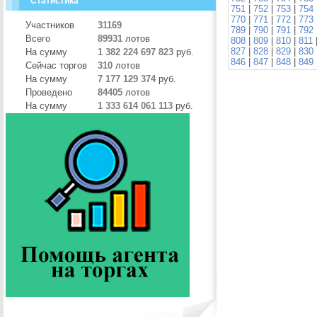
Статистика
751
|
752
|
753
|
754
770
|
771
|
772
|
773
Участников
31169
789
|
790
|
791
|
792
Всего
89931
лотов
808
|
809
|
810
|
811
827
|
828
|
829
|
830
На сумму
1 382 224 697 823
руб.
846
|
847
|
848
|
849
Сейчас торгов
310
лотов
На сумму
7 177 129 374
руб.
Проведено
84405
лотов
На сумму
1 333 614 061 113
руб.