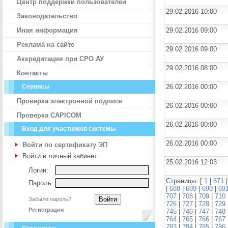
Центр поддержки пользователей
29.02.2016 10:00
Законодательство
Иная информация
29.02.2016 09:00
Реклама на сайте
29.02.2016 09:00
Аккредитация при СРО АУ
29.02.2016 08:00
Контакты
Сервисы
26.02.2016 00:00
Проверка электронной подписи
26.02.2016 00:00
Проверка CAPICOM
26.02.2016 00:00
Вход для участников системы
26.02.2016 00:00
Войти по сертификату ЭП
Войти в личный кабинет:
25.02.2016 12:03
Логин:
Страницы: [
1
|
671
Пароль:
|
688
|
689
|
690
|
69
707
|
708
|
709
|
710
Забыли пароль?
726
|
727
|
728
|
729
Регистрация
745
|
746
|
747
|
748
764
|
765
|
766
|
767
783
|
784
|
785
|
786