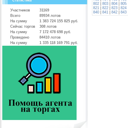
Статистика
802
|
803
|
804
|
805
821
|
822
|
823
|
824
Участников
31169
840
|
841
|
842
|
843
Всего
89934
лотов
На сумму
1 383 724 155 825
руб.
Сейчас торгов
308
лотов
На сумму
7 172 478 698
руб.
Проведено
84410
лотов
На сумму
1 335 118 169 791
руб.