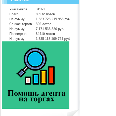
Статистика
Участников
31169
Всего
89932
лотов
На сумму
1 383 723 215 953
руб.
Сейчас торгов
306
лотов
На сумму
7 171 538 826
руб.
Проведено
84410
лотов
На сумму
1 335 118 169 791
руб.