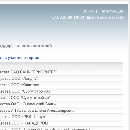
Войти
|
Регистрация
07.08.2026 14:03
(время московское)
оддержки пользователей
на участие в торгах
мущества ОАО БАНК "ПРИОРИТЕТ"
щества ООО «Лэнд-К°»
щества ООО «Капитал»
щества ООО "Сургутстройгаз"
ества ООО "Сургутстройгаз"
ущества ОАО «Смоленский Банк»
щества ИП Астапова Елена Александровна
ущества ООО «РВД Центр»
имущества ООО «ФАСАДПРОМ»
ущества ООО «Торговый Дом «Игринский леспромхоз»