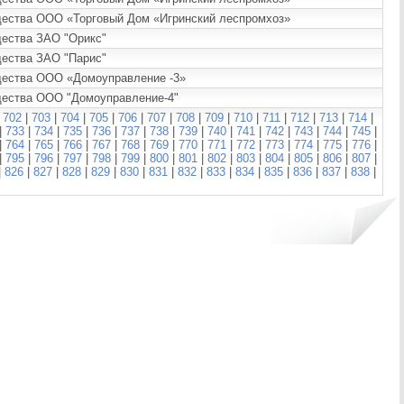
ущества ООО «Торговый Дом «Игринский леспромхоз»
щества ЗАО "Орикс"
щества ЗАО "Парис"
ущества ООО «Домоуправление -3»
ущества ООО "Домоуправление-4"
|
702
|
703
|
704
|
705
|
706
|
707
|
708
|
709
|
710
|
711
|
712
|
713
|
714
|
|
733
|
734
|
735
|
736
|
737
|
738
|
739
|
740
|
741
|
742
|
743
|
744
|
745
|
|
764
|
765
|
766
|
767
|
768
|
769
|
770
|
771
|
772
|
773
|
774
|
775
|
776
|
|
795
|
796
|
797
|
798
|
799
|
800
|
801
|
802
|
803
|
804
|
805
|
806
|
807
|
|
826
|
827
|
828
|
829
|
830
|
831
|
832
|
833
|
834
|
835
|
836
|
837
|
838
|