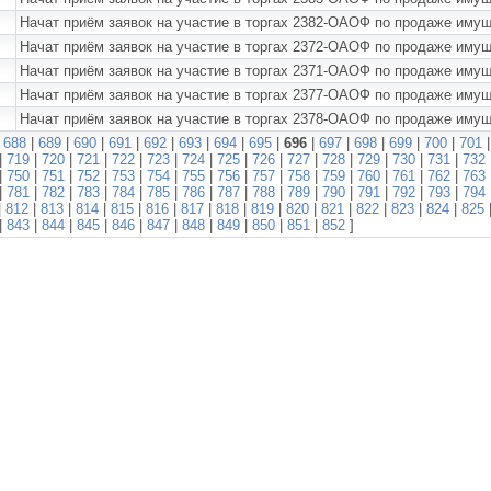
Начат приём заявок на участие в торгах 2382-ОАОФ по продаже им
Начат приём заявок на участие в торгах 2372-ОАОФ по продаже иму
Начат приём заявок на участие в торгах 2371-ОАОФ по продаже иму
Начат приём заявок на участие в торгах 2377-ОАОФ по продаже им
Начат приём заявок на участие в торгах 2378-ОАОФ по продаже им
|
688
|
689
|
690
|
691
|
692
|
693
|
694
|
695
|
696
|
697
|
698
|
699
|
700
|
701
|
719
|
720
|
721
|
722
|
723
|
724
|
725
|
726
|
727
|
728
|
729
|
730
|
731
|
732
|
750
|
751
|
752
|
753
|
754
|
755
|
756
|
757
|
758
|
759
|
760
|
761
|
762
|
763
|
781
|
782
|
783
|
784
|
785
|
786
|
787
|
788
|
789
|
790
|
791
|
792
|
793
|
794
|
812
|
813
|
814
|
815
|
816
|
817
|
818
|
819
|
820
|
821
|
822
|
823
|
824
|
825
|
843
|
844
|
845
|
846
|
847
|
848
|
849
|
850
|
851
|
852
]