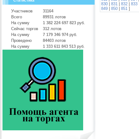
Статистика
830
|
831
|
832
|
833
849
|
850
|
851
]
Участников
31164
Всего
89931
лотов
На сумму
1 382 224 697 823
руб.
Сейчас торгов
312
лотов
На сумму
7 179 346 974
руб.
Проведено
84403
лотов
На сумму
1 333 611 843 513
руб.