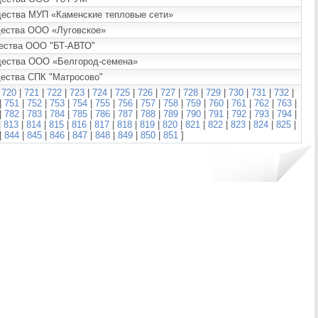
щества МУП «Каменские тепловые сети»
щества ООО «Луговское»
щества ООО "БТ-АВТО"
ущества ООО «Белгород-семена»
щества СПК "Матросово"
|
720
|
721
|
722
|
723
|
724
|
725
|
726
|
727
|
728
|
729
|
730
|
731
|
732
|
|
751
|
752
|
753
|
754
|
755
|
756
|
757
|
758
|
759
|
760
|
761
|
762
|
763
|
|
782
|
783
|
784
|
785
|
786
|
787
|
788
|
789
|
790
|
791
|
792
|
793
|
794
|
|
813
|
814
|
815
|
816
|
817
|
818
|
819
|
820
|
821
|
822
|
823
|
824
|
825
|
|
844
|
845
|
846
|
847
|
848
|
849
|
850
|
851
]