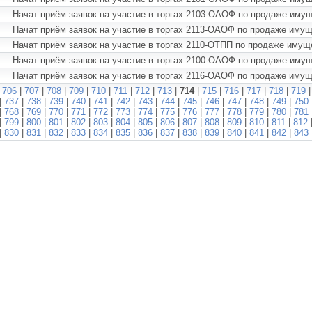
Начат приём заявок на участие в торгах 2103-ОАОФ по продаже иму
Начат приём заявок на участие в торгах 2113-ОАОФ по продаже иму
Начат приём заявок на участие в торгах 2110-ОТПП по продаже иму
Начат приём заявок на участие в торгах 2100-ОАОФ по продаже им
Начат приём заявок на участие в торгах 2116-ОАОФ по продаже иму
|
706
|
707
|
708
|
709
|
710
|
711
|
712
|
713
|
714
|
715
|
716
|
717
|
718
|
719
|
737
|
738
|
739
|
740
|
741
|
742
|
743
|
744
|
745
|
746
|
747
|
748
|
749
|
750
|
768
|
769
|
770
|
771
|
772
|
773
|
774
|
775
|
776
|
777
|
778
|
779
|
780
|
781
|
799
|
800
|
801
|
802
|
803
|
804
|
805
|
806
|
807
|
808
|
809
|
810
|
811
|
812
|
830
|
831
|
832
|
833
|
834
|
835
|
836
|
837
|
838
|
839
|
840
|
841
|
842
|
843