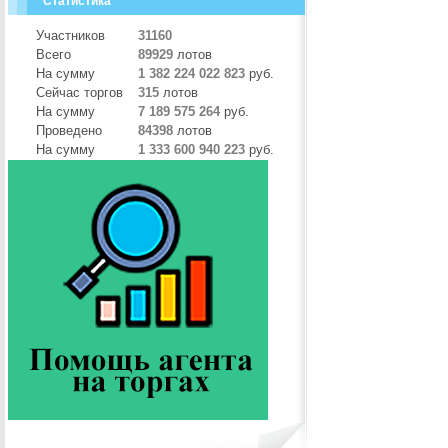
Статистика
Участников
31160
Всего
89929
лотов
На сумму
1 382 224 022 823
руб.
Сейчас торгов
315
лотов
На сумму
7 189 575 264
руб.
Проведено
84398
лотов
На сумму
1 333 600 940 223
руб.