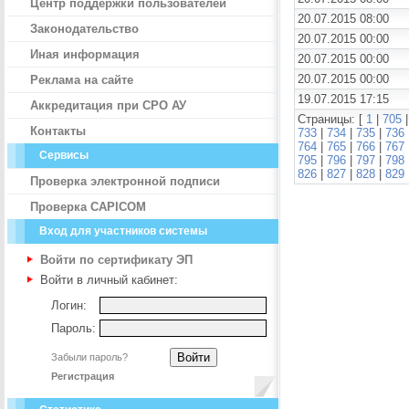
Центр поддержки пользователей
20.07.2015 08:00
Законодательство
20.07.2015 00:00
Иная информация
20.07.2015 00:00
20.07.2015 00:00
Реклама на сайте
19.07.2015 17:15
Аккредитация при СРО АУ
Страницы: [
1
|
705
Контакты
733
|
734
|
735
|
736
764
|
765
|
766
|
767
Сервисы
795
|
796
|
797
|
798
826
|
827
|
828
|
829
Проверка электронной подписи
Проверка CAPICOM
Вход для участников системы
Войти по сертификату ЭП
Войти в личный кабинет:
Логин:
Пароль:
Забыли пароль?
Регистрация