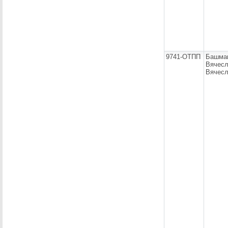
9741-ОТПП
Башма
Вячес
Вячесл