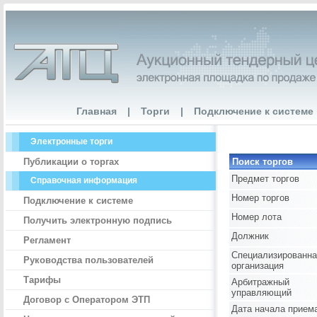
Главная
|
Торги
|
Подключение к системе
Электронные торги
Публикации о торгах
Поиск торгов
Предмет торгов
Справочная информация
Номер торгов
Подключение к системе
Номер лота
Получить электронную подпись
Должник
Регламент
Специализированна
Руководства пользователей
организация
Тарифы
Арбитражный
управляющий
Договор с Оператором ЭТП
Дата начала прием