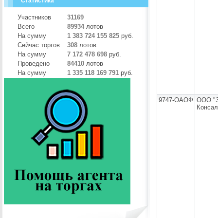
Статистика
Участников
31169
Всего
89934
лотов
На сумму
1 383 724 155 825
руб.
Сейчас торгов
308
лотов
На сумму
7 172 478 698
руб.
Проведено
84410
лотов
На сумму
1 335 118 169 791
руб.
9747-ОАОФ
ООО "
Консал