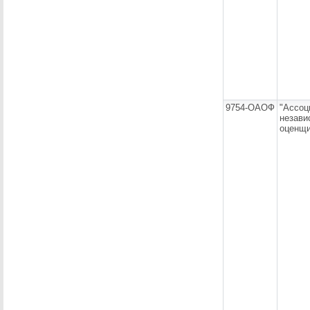
9754-ОАОФ
"Ассоц
незави
оценщи