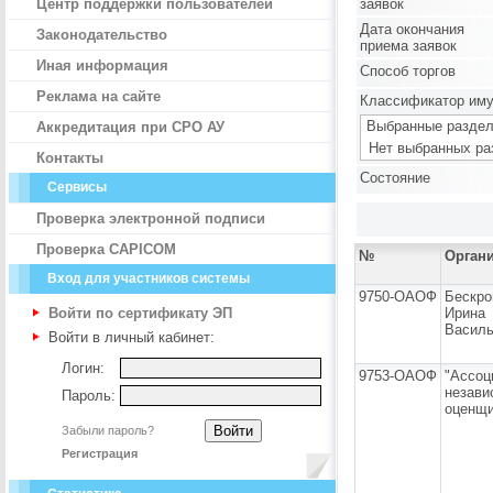
Центр поддержки пользователей
заявок
Дата окончания
Законодательство
приема заявок
Иная информация
Способ торгов
Реклама на сайте
Классификатор им
Выбранные раздел
Аккредитация при СРО АУ
Нет выбранных ра
Контакты
Состояние
Сервисы
Проверка электронной подписи
Проверка CAPICOM
№
Орган
Вход для участников системы
9750-ОАОФ
Бескро
Войти по сертификату ЭП
Ирина
Василь
Войти в личный кабинет:
Логин:
9753-ОАОФ
"Ассоц
незави
Пароль:
оценщи
Забыли пароль?
Регистрация