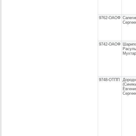
9762-ОАОФ
Сапеги
Сергее
9742-ОАОФ
Шарип
Расул
Мухтар
9748-ОТПП
Дород
(Синяк
Евгени
Сергее