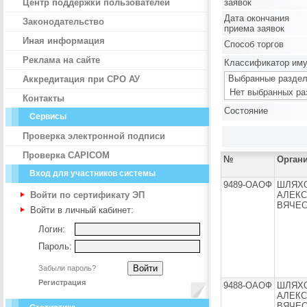
Центр поддержки пользователей
заявок
Дата окончания
Законодательство
приема заявок
Иная информация
Способ торгов
Реклама на сайте
Классификатор им
Выбранные раздел
Аккредитация при СРО АУ
Нет выбранных ра
Контакты
Состояние
Сервисы
Проверка электронной подписи
Проверка CAPICOM
№
Орган
Вход для участников системы
9489-ОАОФ
ШЛЯХ
Войти по сертификату ЭП
АЛЕК
ВЯЧЕ
Войти в личный кабинет:
Логин:
Пароль:
Забыли пароль?
Регистрация
9488-ОАОФ
ШЛЯХ
АЛЕК
ВЯЧЕ