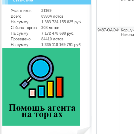
Статистика
Участников
31169
Всего
89934
лотов
На сумму
1 383 724 155 825
руб.
Сейчас торгов
308
лотов
9487-ОАОФ
Коршун
На сумму
7 172 478 698
руб.
Никола
Проведено
84410
лотов
На сумму
1 335 118 169 791
руб.