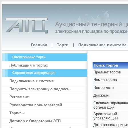
Главная
|
Торги
|
Подключение к системе
Электронные торги
Публикации о торгах
Поиск торгов
Предмет торгов
Справочная информация
Номер торгов
Подключение к системе
Номер лота
Получить электронную подпись
Должник
Регламент
Специализированна
Руководства пользователей
организация
Тарифы
Арбитражный
управляющий
Договор с Оператором ЭТП
Дата начала прием