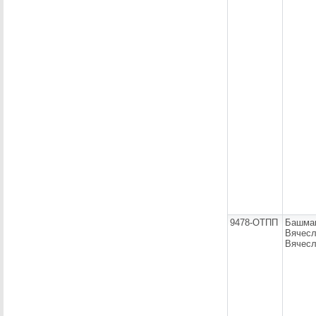
9478-ОТПП
Башма
Вячес
Вячесл