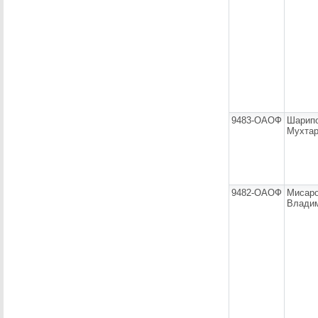
9483-ОАОФ
Шарип
Мухтар
9482-ОАОФ
Мисаро
Влади