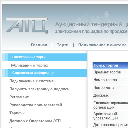
Главная
|
Торги
|
Подключение к системе
Электронные торги
Публикации о торгах
Поиск торгов
Предмет торгов
Справочная информация
Номер торгов
Подключение к системе
Номер лота
Получить электронную подпись
Должник
Регламент
Специализированна
Руководства пользователей
организация
Тарифы
Арбитражный
управляющий
Договор с Оператором ЭТП
Дата начала прием