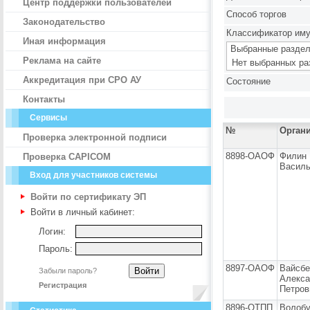
Центр поддержки пользователей
Способ торгов
Законодательство
Классификатор им
Иная информация
Выбранные раздел
Реклама на сайте
Нет выбранных ра
Аккредитация при СРО АУ
Состояние
Контакты
Сервисы
№
Орган
Проверка электронной подписи
8898-ОАОФ
Филин
Проверка CAPICOM
Василь
Вход для участников системы
Войти по сертификату ЭП
Войти в личный кабинет:
Логин:
Пароль:
8897-ОАОФ
Вайсбе
Забыли пароль?
Алекса
Регистрация
Петров
8896-ОТПП
Волоб