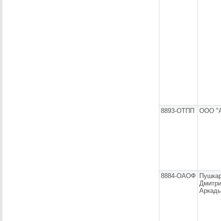
8893-ОТПП
ООО "
8884-ОАОФ
Пушка
Дмитр
Аркадь