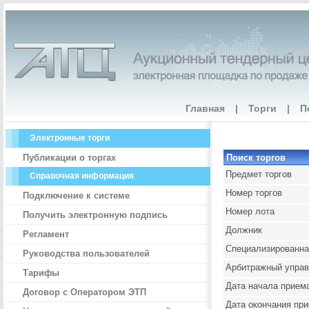
Главная
|
Торги
|
П
Электронные торги
Публикации о торгах
Поиск торгов
Предмет торгов
Справочная информация
Номер торгов
Подключение к системе
Номер лота
Получить электронную подпись
Должник
Регламент
Специализированна
Руководства пользователей
Арбитражный упра
Тарифы
Дата начала приема
Договор с Оператором ЭТП
Дата окончания при