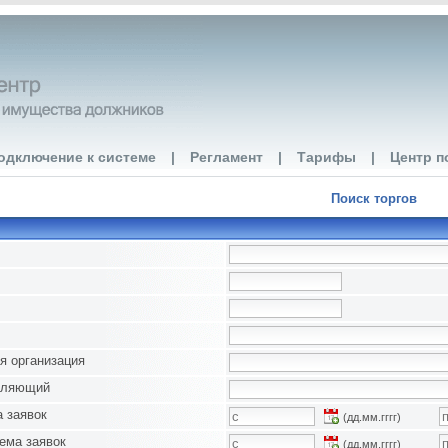
одключение к системе
|
Регламент
|
Тарифы
|
Центр п
Поиск торгов
я организация
вляющий
 заявок
(дд.мм.гггг)
ема заявок
(дд.мм.гггг)