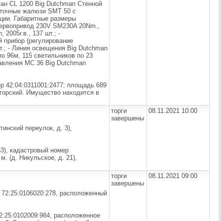
ан CL 1200 Big Dutchman Стенной
риточные жалюзи SMT 50 с
ции. Габаритные размеры
сервопривод 230V SM230A 20Nm.,
2005г.в., 137 шт.; -
й прибор (регулирование
т.; - Линия освещения Big Dutchman
о 96м, 115 светильников по 23
равления MC 36 Big Dutchman
р 42:04:0311001:2477; площадь 689
ногорский. Имущество находится в
торги
08.11.2021 10:00
завершены
инский переулок, д. 3),
63), кадастровый номер
. (д. Никульское, д. 21),
торги
08.11.2021 09:00
завершены
 72:25:0106020:278, расположенный
2:25:0102009:984, расположенное