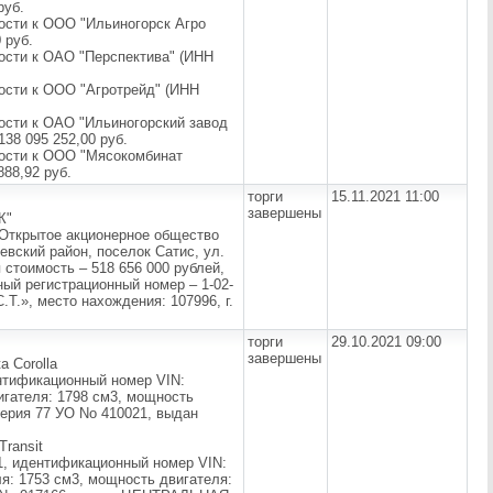
руб.
ости к ООО "Ильиногорск Агро
 руб.
ости к ОАО "Перспектива" (ИНН
ости к ООО "Агротрейд" (ИНН
ости к ОАО "Ильиногорский завод
38 095 252,00 руб.
ности к ООО "Мясокомбинат
88,92 руб.
торги
15.11.2021 11:00
завершены
К"
 Открытое акционерное общество
евский район, поселок Сатис, ул.
я стоимость – 518 656 000 рублей,
ный регистрационный номер – 1-02-
Т.», место нахождения: 107996, г.
торги
29.10.2021 09:00
завершены
a Corolla
ентификационный номер VIN:
гателя: 1798 см3, мощность
Серия 77 УО No 410021, выдан
Transit
11, идентификационный номер VIN:
: 1753 см3, мощность двигателя: