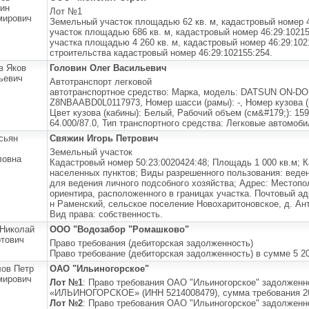
ин
Лот №1
мирович
Земельный участок площадью 62 кв. м, кадастровый номер 
участок площадью 686 кв. м, кадастровый номер 46:29:1021
участка площадью 4 260 кв. м, кадастровый номер 46:29:10
строительства кадастровый номер 46:29:102155:254.
в Яков
Головин Олег Васильевич
ьевич
Автотранспорт легковой
автотранспортное средство: Марка, модель: DATSUN ON-DO 
Z8NBAABD0L0117973, Номер шасси (рамы): -, Номер кузова 
Цвет кузова (кабины): Белый, Рабочий объем (см&#179;): 159
64.000/87.0, Тип транспортного средства: Легковые автомоби
сьян
Свяжин Игорь Петрович
Земельный участок
ловна
Кадастровый номер 50:23:0020424:48; Площадь 1 000 кв.м; К
населенных пунктов; Виды разрешенного пользования: веден
для ведения личного подсобного хозяйства; Адрес: Местоп
ориентира, расположенного в границах участка. Почтовый ад
н Раменский, сельское поселение Новохаритоновское, д. Анто
Вид права: собственность.
Николай
ООО "Водозабор "Ромашково"
тович
Право требования (дебиторская задолженность)
Право требование (дебиторская задолженность) в сумме 5 20
ов Петр
ОАО "Ильиногорское"
мирович
Лот №1
: Право требования ОАО "Ильиногорское" задолже
«ИЛЬИНОГОРСКОЕ» (ИНН 5214008479), сумма требования 20 
Лот №2
: Право требования ОАО "Ильиногорское" задолженн