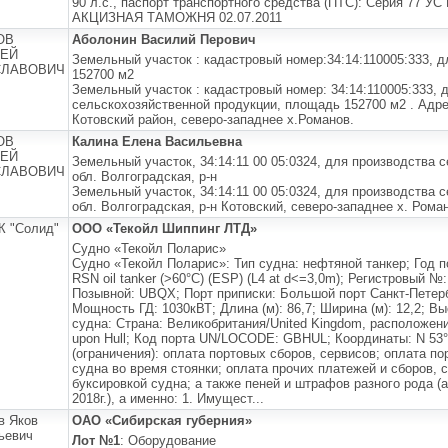
90 л.с., паспорт транспортного средства (ПТС): Серия 77 
АКЦИЗНАЯ ТАМОЖНЯ 02.07.2011
ОВ
Аболонин Василий Перович
СЕЙ
Земельный участок : кадастровый номер:34:14:110005:333, 
СЛАВОВИЧ
152700 м2
Земельный участок : кадастровый номер: 34:14:110005:333, 
сельскохозяйственной продукции, площадь 152700 м2 . Адре
Котовский район, северо-западнее х.Романов.
ОВ
Калина Елена Васильевна
СЕЙ
Земельный участок, 34:14:11 00 05:0324, для производства 
СЛАВОВИЧ
обл. Волгоградская, р-н
Земельный участок, 34:14:11 00 05:0324, для производства 
обл. Волгоградская, р-н Котовский, северо-западнее х. Рома
К "Солид"
ООО «Текойл Шиппинг ЛТД»
Судно «Текойл Поларис»
Судно «Текойл Поларис»: Тип судна: нефтяной танкер; Год по
RSN oil tanker (>60°С) (ESP) (L4 at d<=3,0m); Регистровый №
Позывной: UBQX; Порт приписки: Большой порт Санкт-Петерб
Мощность ГД: 1030кВТ; Длина (м): 86,7; Ширина (м): 12,2; Вы
судна: Страна: Великобритания/United Kingdom, расположени
upon Hull; Код порта UN/LOCODE: GBHUL; Координаты: N 53
(ограничения): оплата портовых сборов, сервисов; оплата п
судна во время стоянки; оплата прочих платежей и сборов, 
буксировкой судна; а также пеней и штрафов разного рода (
2018г.), а именно: 1. Имущест...
в Яков
ОАО «Сибирская губерния»
ьевич
Лот №1
: Оборудование