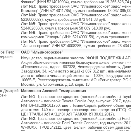
Финанс" (ИНН 5214010904), сумма требования 19 265 823,74 
Лот №3
: Право требования ОАО "Ильиногорское" задолженн
Коммерц" (ИНН 5214011785), сумма требования 18 037 095,00
Лот №4
: Право требования ОАО "Ильиногорское" задолженн
5216000027), сумма требования 873 941,38 руб.
Лот №5
: Право требования ОАО "Ильиногорское" задолженн
5244028560), сумма требования 58 689 510,00 руб.
Лот №6
: Право требования ОАО "Ильиногорское" задолженн
комбикормов "Изкорм" (ИНН 5214000159), сумма требования 1
Лот №7
: Право требования ОАО "Ильиногорское" задолжен
"Ильиногорское" ИНН 5214008285, сумма требования 23 434 8
ов Петр
ОАО "Ильиногорское"
мирович
Имущество, обремененное залогом "ФОНД ПОДДЕРЖКИ АП
Акции обыкновенные именные бездокументарные, эмитент –
«Перспектива», адрес :607328, Нижегородская область, Диве
Заводская, 34, количество акций -1 037 312 шт., номинальна
доля от общего числа акций эмитента – 100%, Государствен
10665-Е, Реестродержатель эмитента: АО «Регистратор Р.О.С.
Москва, ул. Стромынка, д.18, корп. 13.
в Дмитрий
Мавляшев Алексей Темирханович
ович
Лот №1
: Транспортное средство (легковой автомобиль) Toyot
Автомобиль легковой: Toyota Corolla (год выпуска: 2017, ид
NMTBF4JE20R011750, цвет: Темно-Серый, рабочий объем дви
двигателя: 140 л.с. паспорт транспортного средства (ПТС): 
ЦЕНТРАЛЬНАЯ АКЦИЗНАЯ ТАМОЖНЯ 30.01.2017),
Лот №2
: Транспортное средство (легковой автомобиль) Ford 
Автомобиль легковой: Ford Transit Connect, год выпуска: 20
WF0UXXTTPUBL42111, цвет: Белый, рабочий объем двигателя