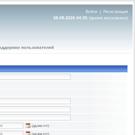
Войти
|
Регистрация
08.08.2026 04:35
(время московское)
оддержки пользователей
(дд.мм.гггг)
(дд.мм.гггг)