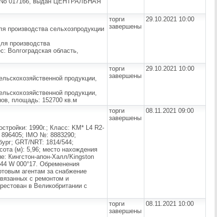
УС No 017166, выдан ЦЕНТРАЛЬНАЯ
торги
29.10.2021 10:00
завершены
для производства сельхозпродукции
для производства
с: Волгоградская область,
торги
29.10.2021 10:00
завершены
сельскохозяйственной продукции,
сельскохозяйственной продукции,
нов, площадь: 152700 кв.м
торги
08.11.2021 09:00
завершены
стройки: 1990г.; Класс: KM* L4 R2-
: 896405; IMO №: 8883290;
ург; GRT/NRT: 1814/544;
сота (м): 5,96; место нахождения
е: Кингстон-апон-Халл/Kingston
°44 W 000°17. Обременения
ортовым агентам за снабжение
связанных с ремонтом и
арестован в Великобритании с
торги
08.11.2021 10:00
завершены