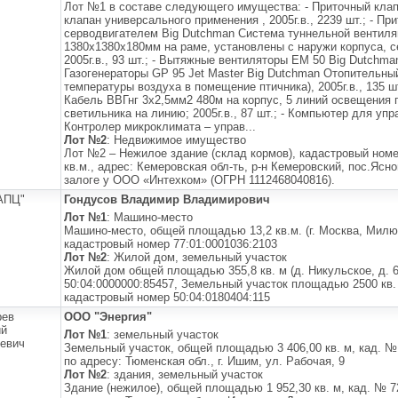
Лот №1 в составе следующего имущества: - Приточный клап
клапан универсального применения , 2005г.в., 2239 шт.; - П
серводвигателем Big Dutchman Система туннельной вентиля
1380х1380х180мм на раме, установлены с наружи корпуса, 
2005г.в., 93 шт.; - Вытяжные вентиляторы EM 50 Big Dutchman, 
Газогенераторы GP 95 Jet Master Big Dutchman Отопительны
температуры воздуха в помещение птичника), 2005г.в., 135 ш
Кабель ВВГнг 3х2,5мм2 480м на корпус, 5 линий освещения п
светильника на линию; 2005г.в., 87 шт.; - Компьютер для уп
Контролер микроклимата – управ...
Лот №2
: Недвижимое имущество
Лот №2 – Нежилое здание (склад кормов), кадастровый номе
кв.м., адрес: Кемеровская обл-ть, р-н Кемеровский, пос.Яс
залоге у ООО «Интехком» (ОГРН 1112468040816).
АПЦ"
Гондусов Владимир Владимирович
Лот №1
: Машино-место
Машино-место, общей площадью 13,2 кв.м. (г. Москва, Милют
кадастровый номер 77:01:0001036:2103
Лот №2
: Жилой дом, земельный участок
Жилой дом общей площадью 355,8 кв. м (д. Никульское, д. 
50:04:0000000:85457, Земельный участок площадью 2500 кв. м
кадастровый номер 50:04:0180404:115
рев
ООО "Энергия"
ий
Лот №1
: земельный участок
евич
Земельный участок, общей площадью 3 406,00 кв. м, кад. №
по адресу: Тюменская обл., г. Ишим, ул. Рабочая, 9
Лот №2
: здания, земельный участок
Здание (нежилое), общей площадью 1 952,30 кв. м, кад. № 7