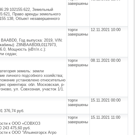
завершены
46:29:102155:622, Земельный
55:621, Право аренды земельного
2155:138, Объект незавершенного
торги
12.11.2021 10:00
завершены
ВААВD0, Год выпуска: 2019, VIN:
(кабины): Z8NBAABD0L0117973,
6.0, Мощность (кВт/л.с.):
ли седан;
торги
08.11.2021 00:00
завершены
атегория земель: земли
ие личного подсобного хозяйства;
оложение установлено относительно
рес ориентира: обл. Московская, р-
ново, ул. Совхозная, участок 1/1.
торги
15.11.2021 00:00
завершены
1 376,74 руб.
торги
15.11.2021 11:00
завершены
нности к ООО «СОВХОЗ
243 475,60 руб.
ости к ООО "Ильиногорск Агро