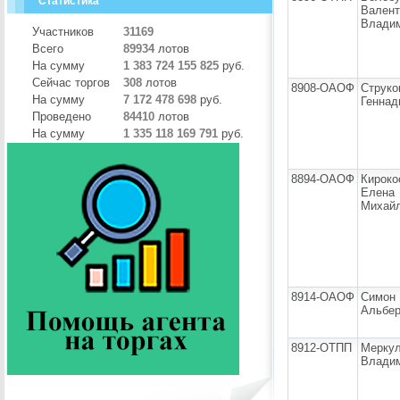
Статистика
Валент
Влади
Участников
31169
Всего
89934
лотов
На сумму
1 383 724 155 825
руб.
Сейчас торгов
308
лотов
8908-ОАОФ
Струко
На сумму
7 172 478 698
руб.
Геннад
Проведено
84410
лотов
На сумму
1 335 118 169 791
руб.
8894-ОАОФ
Кироко
Елена
Михай
8914-ОАОФ
Симон 
Альбер
8912-ОТПП
Меркул
Влади