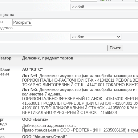
ущества
ы:
Раскрыть
зделов
изатор
Должник, предмет торгов
 Юрий
АО "КЗТС"
евич
Лот №4
: Движимое имущество (металлообрабатывающие стан
ГОРИЗОНТАЛЬНО-РАСТОЧНОЙ СТ-К - 41342011 РЕВОЛЬВЕ
ТОКАРНО-ВИНТОРЕЗНЫЙ СТ-К - 41471001 ТОКАРНО-ВИНТО
Лот №5
: Движимое имущество (металлообрабатывающее и г
количестве 7 единиц
ГОРИЗОНТАЛЬНО-ФРЕЗЕРНЫЙ СТАНОК - 41515010 ВЕРТ
41563001 ПРОДОЛЬНО-ФРЕЗЕРНЫЙ СТАНОК - 41584001 
41931001 ЗУБОШЛИФОВАЛЬНЫЙ СТАНОК - 41958002 КРАН '
ВЕРТИКАЛЬНО-ФРЕЗЕРНЫЙ СТАНОК - 41565001
рг
ООО «Батиз»
ндр
Дебиторская задолженность
ич
Право требования к ООО «РЕОТЕК» (ИНН 2635006168) в сумм
уев
ООО "Монолит-Строй"