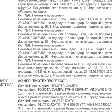
Жилое помещение - квартира (пентхаус) №149, площадь: 239
кадастровый номер: 23:43:0206017:1755, по адресу: г. Крас
округ, ул. Рождественская Набережная, д. 4. Имущество яв
«Россельхозбанк».
Лот №6
: Нежилые помещения
Нежилые помещения №10, 12-16, площадь: 113,3 кв. м, эта
23:43:0201015:242, по адресу: г. Краснодар, Западный внутри
Дзержинского, д. 93/1. Имущество является предметом зало
Лот №7
: Нежилые помещения
Нежилые помещения №28-30, площадь: 174,6 кв. м, подвал (
23:43:0201015:388, по адресу: г. Краснодар, Западный внутри
Дзержинского, д. 93. Имущество является предметом залог
Лот №8
: Нежилые помещения
Нежилые помещения №1-5, площадь: 151,1 кв. м, подвал (-1
23:43:0201015:383, по адресу: г. Краснодар, Западный внутри
Дзержинского, д. 93. Имущество является предметом залог
Лот №9
: Нежилые помещения
Нежилые помещения первого этажа №11,12 здания литер А2,
помещения надстройки №1-20 здания литер н/А, А1, А2, Б, п
площадь: 404,8 кв. м, кадастровый номер: 23:43:0127004:1142
Дзержинского, д. 10/2. Имущество является предметом зало
НИПУ-
АО НПП "БИОТЕХПРОГРЕСС"
КТИКА"
Лот №4
: Автомобиль ТОЙОТА CAMRY
Автомобиль ТОЙОТА CAMRY, ГРН В639РН47, VINXW7BE40K20S
136 т. км. На автомобиль ранее были наложены ограничения
арест в рамках уголовного дела, изъяты ПТС, предпринимаю
Лот №5
: Автомобиль ФИАТ DUCATO
Автомобиль ФИАТ DUCATO, ГРН В080РУ47, VINZ7G244000AS01
347 т.км. На автомобиль ранее были наложены ограничения 