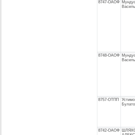
8747-ОАОФ
Мундус
Василь
8748-ОАОФ
Мундус
Василь
8757-ОТПП
Устимо
Булато
8742-ОАОФ
ШЛЯХ
АЛЕК