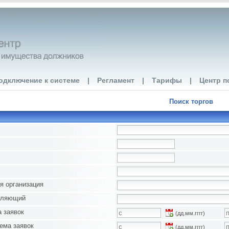
одключение к системе
|
Регламент
|
Тарифы
|
Центр п
Поиск торгов
я организация
вляющий
 заявок
(дд.мм.гггг)
ема заявок
(дд.мм.гггг)