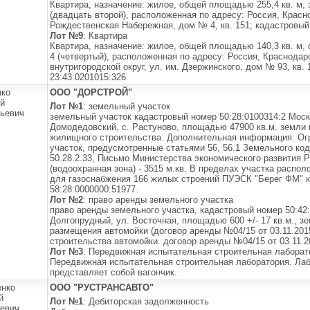
Квартира, назначение: жилое, общей площадью 255,4 кв. м, э
(двадцать второй), расположенная по адресу: Россия, Красно
Рождественская Набережная, дом № 4, кв. 151; кадастровый
Лот №9
: Квартира
Квартира, назначение: жилое, общей площадью 140,3 кв. м, с
4 (четвертый), расположенная по адресу: Россия, Краснодарс
внутригородской округ, ул. им. Дзержинского, дом № 93, кв. 
23:43:0201015:326
нко
ООО "ДОРСТРОЙ"
й
Лот №1
: земельный участок
ьевич
земельный участок кадастровый номер 50:28:0100314:2 Моск
Домодедовский, с. Растуново, площадью 47900 кв.м. земли 
жилищного строительства. Дополнительная информация: Ог
участок, предусмотренные статьями 56, 56.1 Земельного ко
50.28.2.33, Письмо Министерства экономического развития 
(водоохранная зона) - 3515 м.кв. В пределах участка распо
для газоснабжения 166 жилых строений ПУЭСК "Берег ФМ" 
58:28:0000000:51977.
Лот №2
: право аренды земельного участка
право аренды земельного участка, кадастровый номер 50:42:
Долгопрудный, ул. Восточная, площадью 600 +/- 17 кв.м., з
размещения автомойки (договор аренды №04/15 от 03.11.201
строительства автомойки. договор аренды №04/15 от 03.11.2
Лот №3
: Передвижная испытательная строительная лаборат
Передвижная испытательная строительная лаборатория. Лаб
представляет собой вагончик.
нко
ООО "РУСТРАНСАВТО"
й
Лот №1
: Дебиторская задолженность
евич