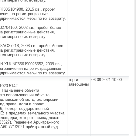
тся меры по их возврату.
0S104988, 2015 г.в., пробег
чения на регистрационные
дпринимаются меры по их возврату.
04160, 2002 г.в., пробег более
на регистрационные действия,
тся меры по их возврату.
O37218, 2008 г.в., пробег более
на регистрационные действия,
тся меры по их возврату.
 XUUNF356J90026652, 2009 г.в.,
 ограничения на регистрационные
дпринимаются меры по их возврату.
торги
06.09.2021 10:00
завершены
1020:5142
, Назначение объекта
го использования объекта
рдловская область, Белоярский
ид права, доля в праве:
16, Номер государственной
Е: в пределах земельного участка,
 площадки, которые принадлежат
3527). Решением Арбитражного
№А60-771/2021 арбитражный суд