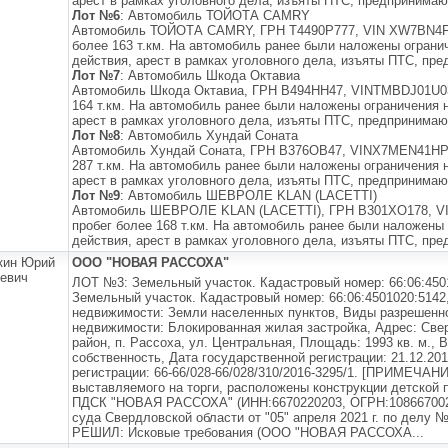
арест в рамках уголовного дела, изъяты ПТС, предпринимаю
Лот №6
: Автомобиль ТОЙОТА CAMRY
Автомобиль ТОЙОТА CAMRY, ГРН Т4490Р777, VIN XW7BN4FK3
более 163 т.км. На автомобиль ранее были наложены ограни
действия, арест в рамках уголовного дела, изъяты ПТС, пре
Лот №7
: Автомобиль Шкода Октавиа
Автомобиль Шкода Октавиа, ГРН В494НН47, VINTMBDJ01U0327
164 т.км. На автомобиль ранее были наложены ограничения 
арест в рамках уголовного дела, изъяты ПТС, предпринимаю
Лот №8
: Автомобиль Хундай Соната
Автомобиль Хундай Соната, ГРН В376ОВ47, VINX7MEN41HP8A
287 т.км. На автомобиль ранее были наложены ограничения 
арест в рамках уголовного дела, изъяты ПТС, предпринимаю
Лот №9
: Автомобиль ШЕВРОЛЕ KLAN (LACETTI)
Автомобиль ШЕВРОЛЕ KLAN (LACETTI), ГРН В301ХО178, VIN
пробег более 168 т.км. На автомобиль ранее были наложены
действия, арест в рамках уголовного дела, изъяты ПТС, пре
кин Юрий
ООО "НОВАЯ РАССОХА"
евич
ЛОТ №3: Земельный участок. Кадастровый номер: 66:06:450
Земельный участок. Кадастровый номер: 66:06:4501020:5142
недвижимости: Земли населенных пунктов, Виды разрешенно
недвижимости: Блокированная жилая застройка, Адрес: Све
район, п. Рассоха, ул. Центральная, Площадь: 1993 кв. м., В
собственность, Дата государственной регистрации: 21.12.20
регистрации: 66-66/028-66/028/310/2016-3295/1. [ПРИМЕЧАНИ
выставляемого на торги, расположены конструкции детской
ПДСК "НОВАЯ РАССОХА" (ИНН:6670220203, ОГРН:108667002
суда Свердловской области от "05" апреля 2021 г. по делу 
РЕШИЛ: Исковые требования (ООО "НОВАЯ РАССОХА...