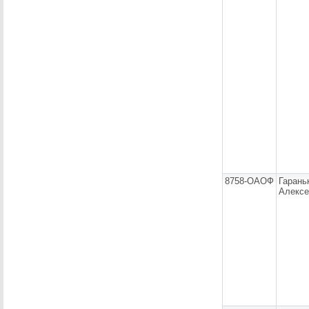
8758-ОАОФ
Гарань
Алексе