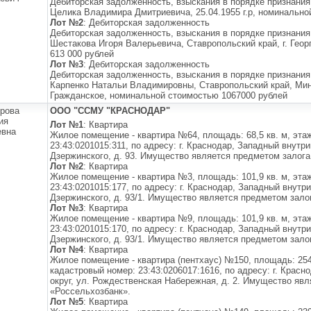
Дебиторская задолженность, взыскания в порядке признания
Целика Владимира Дмитриевича, 25.04.1955 г.р, номинально
Лот №2
: Дебиторская задолженность
Дебиторская задолженность, взыскания в порядке признания
Шестакова Игоря Валерьевича, Ставропольский край, г. Гео
613 000 рублей
Лот №3
: Дебиторская задолженность
Дебиторская задолженность, взыскания в порядке признания
Карпенко Натальи Владимировны, Ставропольский край, Мин
Гражданское, номинальной стоимостью 1067000 рублей
рова
ООО "ССМУ "КРАСНОДАР"
ия
Лот №1
: Квартира
евна
Жилое помещение - квартира №64, площадь: 68,5 кв. м, эта
23:43:0201015:311, по адресу: г. Краснодар, Западный внутри
Дзержинского, д. 93. Имущество является предметом залог
Лот №2
: Квартира
Жилое помещение - квартира №3, площадь: 101,9 кв. м, эта
23:43:0201015:177, по адресу: г. Краснодар, Западный внутри
Дзержинского, д. 93/1. Имущество является предметом зало
Лот №3
: Квартира
Жилое помещение - квартира №9, площадь: 101,9 кв. м, эта
23:43:0201015:170, по адресу: г. Краснодар, Западный внутри
Дзержинского, д. 93/1. Имущество является предметом зало
Лот №4
: Квартира
Жилое помещение - квартира (пентхаус) №150, площадь: 254
кадастровый номер: 23:43:0206017:1616, по адресу: г. Крас
округ, ул. Рождественская Набережная, д. 2. Имущество яв
«Россельхозбанк».
Лот №5
: Квартира