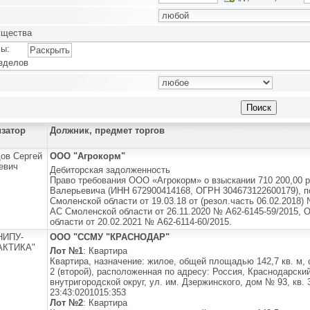
ущества
ы:
Раскрыть
зделов
изатор
Должник, предмет торгов
ов Сергей
ООО "Агрокорм"
евич
Дебиторская задолженность
Право требования ООО «Агрокорм» о взыскании 710 200,00 
Валерьевича (ИНН 672900414168, ОГРН 304673122600179), 
Смоленской области от 19.03.18 от (резол.часть 06.02.2018
АС Смоленской области от 26.11.2020 № А62-6145-59/2015,
области от 20.02.2021 № А62-6114-60/2015.
НИПУ-
ООО "ССМУ "КРАСНОДАР"
КТИКА"
Лот №1
: Квартира
Квартира, назначение: жилое, общей площадью 142,7 кв. м, с
2 (второй), расположенная по адресу: Россия, Краснодарский
внутригородской округ, ул. им. Дзержинского, дом № 93, кв.
23:43:0201015:353
Лот №2
: Квартира