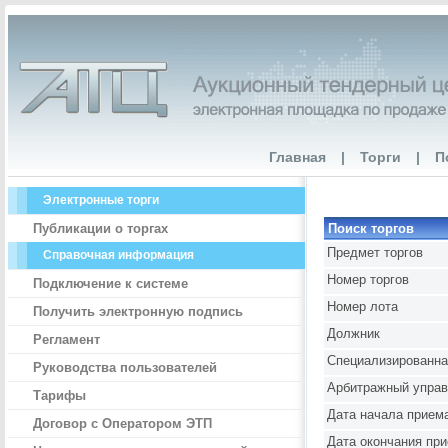
Главная
|
Торги
|
П
Электронные торги
Публикации о торгах
Поиск торгов
Предмет торгов
Справочная информация
Номер торгов
Подключение к системе
Номер лота
Получить электронную подпись
Должник
Регламент
Специализированна
Руководства пользователей
Арбитражный упра
Тарифы
Дата начала приема
Договор с Оператором ЭТП
Дата окончания при