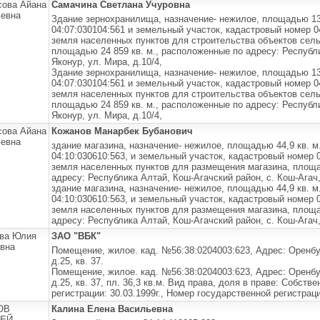
ова Айана
Самачина Светлана Учуровна
евна
Здание зернохранилища, назначение- нежилое, площадью 134
04:07:030104:561 и земельный участок, кадастровый номер 04
земля населенных пунктов для строительства объектов сель
площадью 24 859 кв. м., расположенные по адресу: Республи
Яконур, ул. Мира, д.10/4,
Здание зернохранилища, назначение- нежилое, площадью 134
04:07:030104:561 и земельный участок, кадастровый номер 04
земля населенных пунктов для строительства объектов сель
площадью 24 859 кв. м., расположенные по адресу: Республи
Яконур, ул. Мира, д.10/4,
ова Айана
Кожанов Манарбек Бубанович
евна
здание магазина, назначение- нежилое, площадью 44,9 кв. м
04:10:030610:563, и земельный участок, кадастровый номер 0
земля населенных пунктов для размещения магазина, площа
адресу: Республика Алтай, Кош-Агачский район, с. Кош-Агач,
здание магазина, назначение- нежилое, площадью 44,9 кв. м
04:10:030610:563, и земельный участок, кадастровый номер 0
земля населенных пунктов для размещения магазина, площа
адресу: Республика Алтай, Кош-Агачский район, с. Кош-Агач,
ва Юлия
ЗАО "ВБК"
вна
Помещение, жилое. кад. №56:38:0204003:623, Адрес: Оренбург
д.25, кв. 37.
Помещение, жилое. кад. №56:38:0204003:623, Адрес: Оренбург
д.25, кв. 37, пл. 36,3 кв.м. Вид права, доля в праве: Собств
регистрации: 30.03.1999г., Номер государственной регистраци
ОВ
Калина Елена Васильевна
СЕЙ