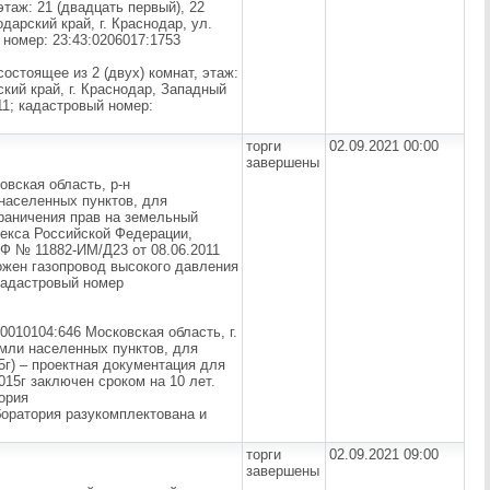
таж: 21 (двадцать первый), 22
дарский край, г. Краснодар, ул.
 номер: 23:43:0206017:1753
остоящее из 2 (двух) комнат, этаж:
кий край, г. Краснодар, Западный
11; кадастровый номер:
торги
02.09.2021 00:00
завершены
овская область, р-н
населенных пунктов, для
раничения прав на земельный
декса Российской Федерации,
РФ № 11882-ИМ/Д23 от 08.06.2011
ложен газопровод высокого давления
кадастровый номер
0010104:646 Московская область, г.
емли населенных пунктов, для
5г) – проектная документация для
015г заключен сроком на 10 лет.
ория
оратория разукомплектована и
торги
02.09.2021 09:00
завершены