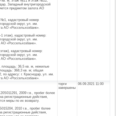
 кв. м, этаж №21 и этаж №22,
нодар, Западный внутригородской
ляется предметом залога АО
ж №1, кадастровый номер
городской округ, ул. им.
га АО «Россельхозбанк».
-1 этаж), кадастровый номер:
городской округ, ул. им.
а АО «Россельхозбанк».
 этаж), кадастровый номер:
городской округ, ул. им.
а АО «Россельхозбанк».
 площадь: 36,5 кв. м, нежилые
лощадь: 368,3 кв. м; общая
, по адресу: г. Краснодар, ул. им.
га АО «Россельхозбанк».
торги
06.09.2021 11:00
завершены
011291, 2009 г.в., пробег более
 на регистрационные действия,
тся меры по их возврату.
5204, 2010 г.в., пробег более
на регистрационные действия,