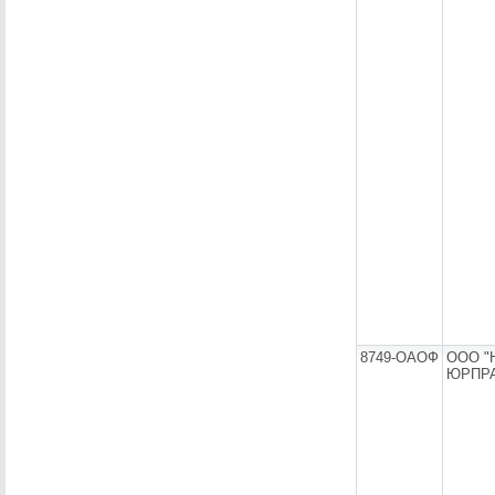
8749-ОАОФ
ООО "
ЮРПРА