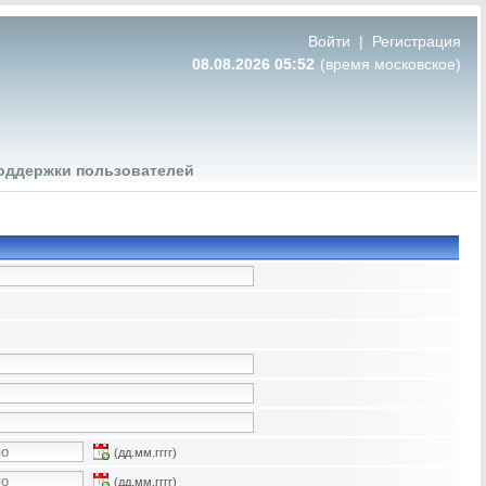
Войти
|
Регистрация
08.08.2026 05:52
(время московское)
оддержки пользователей
(дд.мм.гггг)
(дд.мм.гггг)