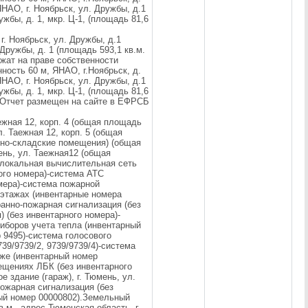
НАО, г. Ноябрьск, ул. Дружбы, д.1
жбы, д. 1, мкр. Ц-1, (площадь 81,6
г. Ноябрьск, ул. Дружбы, д.1
Дружбы, д. 1 (площадь 593,1 кв.м.
жат на праве собственности
ость 60 м, ЯНАО, г.Ноябрьск, д.
НАО, г. Ноябрьск, ул. Дружбы, д.1
жбы, д. 1, мкр. Ц-1, (площадь 81,6
. Отчет размещен на сайте в ЕФРСБ
ежная 12, корп. 4 (общая площадь
. Таежная 12, корп. 5 (общая
но-складские помещения) (общая
мень, ул. Таежная12 (общая
 -локальная вычислительная сеть
ного номера)-система АТС
мера)-система пожарной
 этажах (инвентарные номера
хранно-пожарная сигнализация (без
 (без инвентарного номера)-
риборов учета тепла (инвентарный
 9495)-система голосового
39/9739/2, 9739/9739/4)-система
аже (инвентарный номер
ещениях ЛБК (без инвентарного
 здание (гараж), г. Тюмень, ул.
-пожарная сигнализация (без
ный номер 00000802).Земельный
.м., адрес Тюменская область, г.