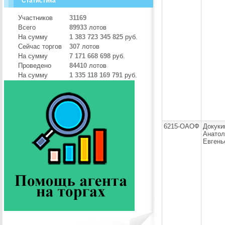
Статистика
Участников
31169
Всего
89933
лотов
На сумму
1 383 723 345 825
руб.
Сейчас торгов
307
лотов
На сумму
7 171 668 698
руб.
Проведено
84410
лотов
На сумму
1 335 118 169 791
руб.
6215-ОАОФ
Докуки
Анатол
Евгень