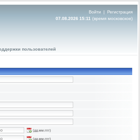
Войти
|
Регистрация
07.08.2026 15:11
(время московское)
оддержки пользователей
(дд.мм.гггг)
(дд.мм.гггг)