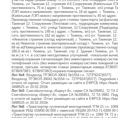
Тюмень, ул.Таежная,12, строения 4-6.Сооружение (Кабельные ЛЭ
протяженность 75 м.) адрес: г. Тюмень, ул. Таежная, эп1-улицв 
ЛЭП низкого напряжения, протяженность 18 м) адрес: г. Тюмень,
(Кабельные ЛЭП низкого напряжения протяженность 45 м) адрес: 
Производственная площадка для стоянки транспорта (асфальтиров
Таежная 12. Сооружение (Тепловая сеть, подводящие коммуникац
адрес: г. Тюмень, тп1- улица Таежная, 12.Сооружение (Подводя
сеть протяженность 148 м.) адрес: г.Тюмень, вп1-ул. Таежная, 1
сеть протяженность 162 м) адрес: г. Тюмень, кп1-ул. Таежная, 12.
«Нежилое строение (склад кирпичный) ,г. Тюмень, ул.Таежная 12,
кв.м) Нежилое строение (материальный склад) г. Тюмень, ул. Тае
68 кв.м)Помещения в нежилом строении (производственно-склад
280,6 кв.м) г. Тюмень, ул. Таежная, стр. 2. Здание г.Тюмень, ул
кв.м.) в т.ч. в составе неотделимых улучшений: -локальная вычи
номера)-охранная сигнализация (без инвентарного номера)-систе
телефонная сеть (без инвентарного номера)-система пожарной си
втором, третьем, четвертом этажах (инвентарные номера 9738/973
9738/9738/3, 9738/9738/2)-охранно-пожарная сигнал...
Лот №4
: Вездеход ТРЭКОЛ-39041 №1554 г.н. 72ТР9247(8377)
Вездеход ТРЭКОЛ-39041 №1554 г.н. 72ТР9247(8377). Подробное 
отчете об оценке. Отчет размещен на сайте в ЕФРСБ https://bank
3498525 от 20.02.2019г.
Лот №5
: Снегоболотоход «Беркут-8», серия СА №205851, 72 ТА 
Снегоболотоход «Беркут-8», серия СА №205851, 72 ТА 0982. По
в отчете об оценке. Отчет размещен на сайте в ЕФРСБ https://ba
3498525 от 20.02.2019г.
Лот №6
: «Транспортер гусеничный многоцелевой ТГМ-21 г.н. 1069
буровой УБШ 01М00.00.000 с навеской УБШМ-20-ГАЗ-71-0300 00 
«Транспортер гусеничный многоцелевой ТГМ-21 г.н. 1069 ТК 72 в