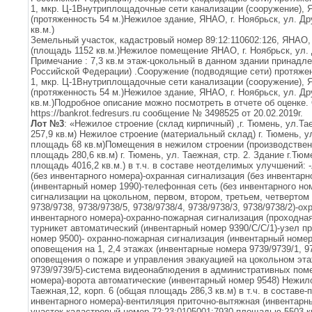
1, мкр. Ц-1Внутриплощадочные сети канализации (сооружение), Я
(протяженность 54 м.)Нежилое здание, ЯНАО, г. Ноябрьск, ул. Дру
кв.м.)
Земельный участок, кадастровый номер 89:12:110602:126, ЯНАО, 
(площадь 1152 кв.м.)Нежилое помещение ЯНАО, г. Ноябрьск, ул. 
Примечание : 7,3 кв.м этаж-цокольный в данном здании принадле
Российской Федерации) .Сооружение (подводящие сети) протяженн
1, мкр. Ц-1Внутриплощадочные сети канализации (сооружение), Я
(протяженность 54 м.)Нежилое здание, ЯНАО, г. Ноябрьск, ул. Дру
кв.м.)Подробное описание можно посмотреть в отчете об оценке
https://bankrot.fedresurs.ru сообщение № 3498525 от 20.02.2019г.
Лот №3
: «Нежилое строение (склад кирпичный) ,г. Тюмень, ул.Та
257,9 кв.м) Нежилое строение (материальный склад) г. Тюмень, ул
площадь 68 кв.м)Помещения в нежилом строении (производствен
площадь 280,6 кв.м) г. Тюмень, ул. Таежная, стр. 2. Здание г.Тю
площадь 4016,2 кв.м.) в т.ч. в составе неотделимых улучшений:
(без инвентарного номера)-охранная сигнализация (без инвентар
(инвентарный номер 1990)-телефонная сеть (без инвентарного но
сигнализации на цокольном, первом, втором, третьем, четвертом
9738/9738, 9738/9738/5, 9738/9738/4, 9738/9738/3, 9738/9738/2)-о
инвентарного номера)-охранно-пожарная сигнализация (проходная)
турникет автоматический (инвентарный номер 9390/С/С/1)-узел п
номер 9500)- охранно-пожарная сигнализация (инвентарный номер
оповещения на 1, 2,4 этажах (инвентарные номера 9739/9739/1, 97
оповещения о пожаре и управления эвакуацией на цокольном эт
9739/9739/5)-система видеонаблюдения в административных пом
номера)-ворота автоматические (инвентарный номер 9548) Нежилое
Таежная,12, корп. 6 (общая площадь 286,3 кв.м) в т.ч. в составе
инвентарного номера)-вентиляция приточно-вытяжная (инвентар
участок кадастровый номер 72:23:0105001:7930 площадью 5503 кв