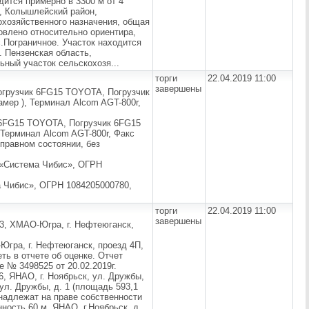
дится примерно в 3300 м от 4
ь, Колышлейский район,
охозяйственного назначения, общая
овлено относительно ориентира,
с.Пограничное. Участок находится
. Пензенская область,
ьный участок сельскохозя...
торги
22.04.2019 11:00
завершены
огрузчик 6FG15 TOYOTA, Погрузчик
мер ), Терминал Alcom AGT-800r,
 6FG15 TOYOTA, Погрузчик 6FG15
Терминал Alcom AGT-800r, Факс
правном состоянии, без
 «Система Чибис», ОГРН
 Чибис», ОГРН 1084205000780,
торги
22.04.2019 11:00
завершены
13, ХМАО-Югра, г. Нефтеюганск,
Югра, г. Нефтеюганск, проезд 4П,
ть в отчете об оценке. Отчет
е № 3498525 от 20.02.2019г.
6, ЯНАО, г. Ноябрьск, ул. Дружбы,
ул. Дружбы, д. 1 (площадь 593,1
инадлежат на праве собственности
ость 60 м, ЯНАО, г.Ноябрьск, д.