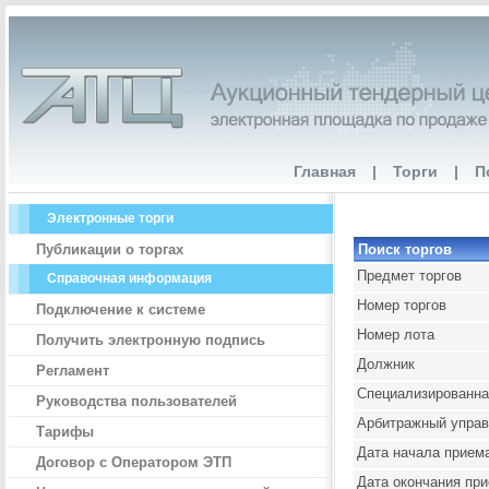
Главная
|
Торги
|
П
Электронные торги
Публикации о торгах
Поиск торгов
Предмет торгов
Справочная информация
Номер торгов
Подключение к системе
Номер лота
Получить электронную подпись
Должник
Регламент
Специализированна
Руководства пользователей
Арбитражный упра
Тарифы
Дата начала приема
Договор с Оператором ЭТП
Дата окончания при