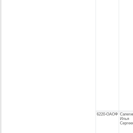
6220-ОАОФ
Сапеги
Илья
Сергее