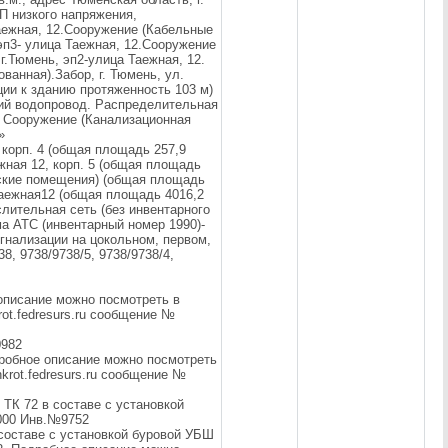
П низкого напряжения,
Таежная, 12.Сооружение (Кабельные
 эп3- улица Таежная, 12.Сооружение
г.Тюмень, эп2-улица Таежная, 12.
анная).Забор, г. Тюмень, ул.
ии к зданию протяженность 103 м)
щий водопровод. Распределительная
2. Сооружение (Канализационная
»
 корп. 4 (общая площадь 257,9
жная 12, корп. 5 (общая площадь
ские помещения) (общая площадь
. Таежная12 (общая площадь 4016,2
слительная сеть (без инвентарного
ма АТС (инвентарный номер 1990)-
гнализации на цокольном, первом,
8, 9738/9738/5, 9738/9738/4,
описание можно посмотреть в
rot.fedresurs.ru сообщение №
0982
дробное описание можно посмотреть
nkrot.fedresurs.ru сообщение №
 ТК 72 в составе с установкой
000 Инв.№9752
 составе с установкой буровой УБШ