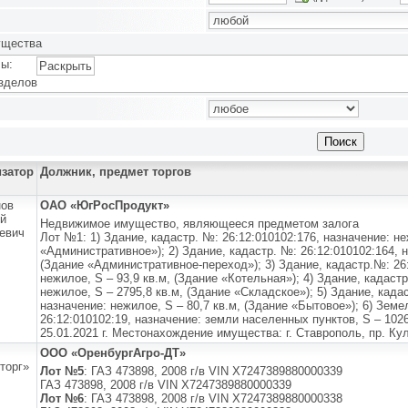
ущества
ы:
Раскрыть
зделов
изатор
Должник, предмет торгов
нов
ОАО «ЮгРосПродукт»
й
Недвижимое имущество, являющееся предметом залога
евич
Лот №1: 1) Здание, кадастр. №: 26:12:010102:176, назначение: не
«Административное»); 2) Здание, кадастр. №: 26:12:010102:164, н
(Здание «Административное-переход»); 3) Здание, кадастр.№: 26:
нежилое, S – 93,9 кв.м, (Здание «Котельная»); 4) Здание, кадаст
нежилое, S – 2795,8 кв.м, (Здание «Складское»); 5) Здание, када
назначение: нежилое, S – 80,7 кв.м, (Здание «Бытовое»); 6) Зем
26:12:010102:19, назначение: земли населенных пунктов, S – 1026
25.01.2021 г. Местонахождение имущества: г. Ставрополь, пр. Кул
ООО «ОренбургАгро-ДТ»
торг»
Лот №5
: ГАЗ 473898, 2008 г/в VIN X7247389880000339
ГАЗ 473898, 2008 г/в VIN X7247389880000339
Лот №6
: ГАЗ 473898, 2008 г/в VIN X7247389880000338