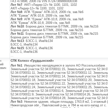
ГАЗ 473898, 2008 г/в VIN X7247389880000338
Лот №7
: АКП «Лидер-12» № 1100, 1101, 1102
АКП «Лидер-12» № 1100, 1101, 1102
Лот №8
: АПК "Ермак" АПК-10,8, 2009 г/в, зав.№6
АПК "Ермак" АПК-10,8, 2009 г/в, зав.№6
Лот №9
: АПК "Ермак" АПК-10,8, 2009 г/в, зав.№8
АПК "Ермак" АПК-10,8, 2009 г/в, зав.№8
Лот №10
: Борона диск.тяжелая Б7ТМК, 2009 г/в, зав.№216
Борона диск.тяжелая Б7ТМК, 2009 г/в, зав.№216
Лот №11
: Борона диск.тяжелая Б7ТМК, 2009 г/в, зав.№215
Борона диск.тяжелая Б7ТМК, 2009 г/в, зав.№215
Лот №13
: БЗСС-1, Инв№134
БЗСС-1, Инв№134
Лот №15
: БЗСС-1, Инв№136
БЗСС-1, Инв№136
...
н
СПК Колхоз «Грудцынский»
ий
Лот №1
: Имущество находящееся в залоге АО Россельхозбанк
евич
Земельный участок 52:34:0700011:15, Земельный участок 52:34:0
52:34:0700011:11, Земельный участок 52:34:0700011:12, Земельны
Земельный участок 52:34:0700011:14, Земельный участок 52:34:0
52:34:0700011:18, Земельный участок 52:34:0700011:20, Земельны
Земельный участок 52:34:0700011:22, Земельный участок 52:34:0
52:34:0700011:24, Земельный участок 52:34:0700011:25, Земельны
Земельный участок 52:34:0700011:6, Земельный участок 52:34:07
52:34:0700011:9, Земельный участок 52:34:0700014:26, Земельный
Земельный участок 52:34:0700014:28, Земельный участок 52:34:0
Лот №3
: Нежилое здание, общая площадь 1763,8 м2, 1-этажный (
Нижегородская обл., Павловский р-он, в 784 м на юго-запад от с.