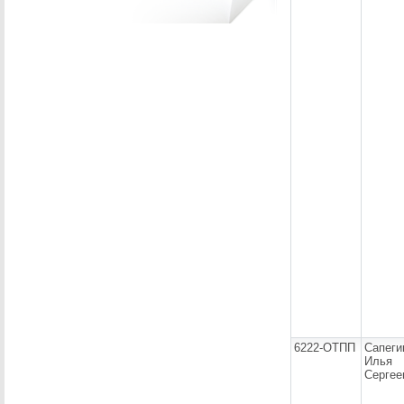
6222-ОТПП
Сапеги
Илья
Сергее