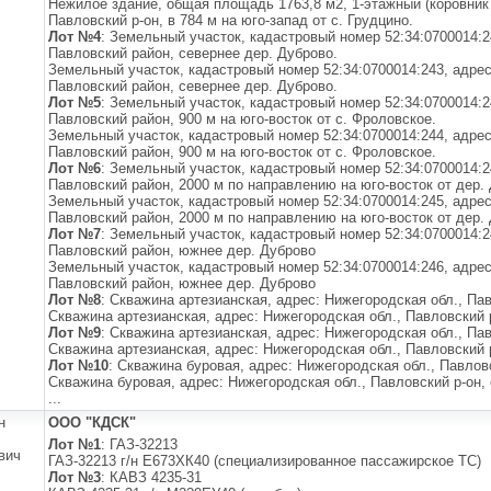
Нежилое здание, общая площадь 1763,8 м2, 1-этажный (коровник 
Павловский р-он, в 784 м на юго-запад от с. Грудцино.
Лот №4
: Земельный участок, кадастровый номер 52:34:0700014:2
Павловский район, севернее дер. Дуброво.
Земельный участок, кадастровый номер 52:34:0700014:243, адрес
Павловский район, севернее дер. Дуброво.
Лот №5
: Земельный участок, кадастровый номер 52:34:0700014:2
Павловский район, 900 м на юго-восток от с. Фроловское.
Земельный участок, кадастровый номер 52:34:0700014:244, адрес
Павловский район, 900 м на юго-восток от с. Фроловское.
Лот №6
: Земельный участок, кадастровый номер 52:34:0700014:2
Павловский район, 2000 м по направлению на юго-восток от дер.
Земельный участок, кадастровый номер 52:34:0700014:245, адрес
Павловский район, 2000 м по направлению на юго-восток от дер.
Лот №7
: Земельный участок, кадастровый номер 52:34:0700014:2
Павловский район, южнее дер. Дуброво
Земельный участок, кадастровый номер 52:34:0700014:246, адрес
Павловский район, южнее дер. Дуброво
Лот №8
: Скважина артезианская, адрес: Нижегородская обл., Пав
Скважина артезианская, адрес: Нижегородская обл., Павловский р
Лот №9
: Скважина артезианская, адрес: Нижегородская обл., Пав
Скважина артезианская, адрес: Нижегородская обл., Павловский р
Лот №10
: Скважина буровая, адрес: Нижегородская обл., Павловс
Скважина буровая, адрес: Нижегородская обл., Павловский р-он,
...
н
ООО "КДСК"
Лот №1
: ГАЗ-32213
вич
ГАЗ-32213 г/н Е673ХК40 (специализированное пассажирское ТС)
Лот №3
: КАВЗ 4235-31