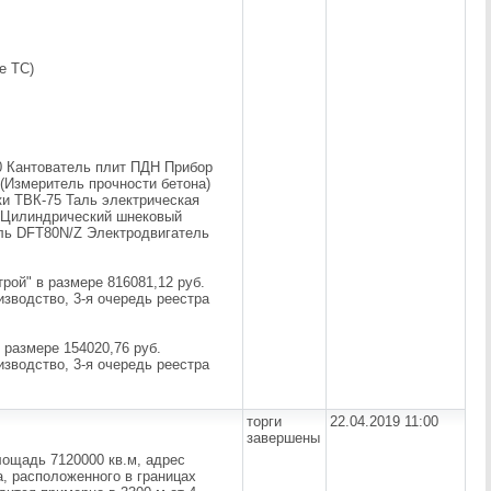
е ТС)
0 Кантователь плит ПДН Прибор
(Измеритель прочности бетона)
ки ТВК-75 Таль электрическая
5 Цилиндрический шнековый
ль DFT80N/Z Электродвигатель
рой" в размере 816081,12 руб.
зводство, 3-я очередь реестра
 размере 154020,76 руб.
зводство, 3-я очередь реестра
торги
22.04.2019 11:00
завершены
лощадь 7120000 кв.м, адрес
а, расположенного в границах