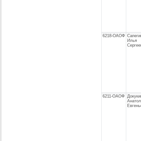
6218-ОАОФ
Сапеги
Илья
Сергее
6211-ОАОФ
Докуки
Анатол
Евгень