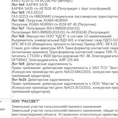
КАВЗ 4235-31 г/н М229ЕУ40 (автобус)
Лот №4
: КАРФА SA35
КАРФА SA35 г/н АЕ3526 40 (Полуприцеп с борт платформой)
Лот №5
: ГАЗ-32213
ГАЗ-32213 г/н Н992КМ40 (специальное пассажирское транспортно
Лот №6
: Погрузчик XGMA HG955H
Погрузчик XGMA HG955H г/н 8159 КР 40 (Погрузчик)
Лот №7
: Полуприцеп МАЗ-998500-(010-01)
Полуприцеп МАЗ-998500-(010-01) г\н АЕ916240 (Полуприцеп)
Лот №8
: Имущество ООО "КДСК" в составе 13 наименований
Выпрямитель универсальный ВДУ-601 и п/автомат свар.ПДГО-51
ИПС МГ4,03 (Измеритель прочности бетона) Прибор ИПС- МГ4,03 
Станок для гибки арматуры МГА Трансформатор контактной свар
(исполнение крановое) Трансформатор контактной сварки ТВК-7
питатель CTS193 х 9500 Щетка дорожная НО -86 Электродвигате
DFT80N/Z Электродвигатель АИР 225 М4
Лот №9
: Дебиторская задолженность
Право требования -дебиторская задолженность к ЗАО ТСО "Экост
(Конкурсное производство дело №А23-6941/2015, конкурсное прои
требований кредиторов)
Лот №10
: Дебиторская задолженность
Право требования -дебиторская задолженность к ООО "Мастак" в
(Конкурсное производство дело №А23-2672/2015, конкурсное прои
требований кредиторов)
...
н
ООО "РАССВЕТ"
Земельные участки сельскохозяйственного назначения
вич
Земельный участок сельскохозяйственного назначения, общая п
(местонахождение) объекта: Установлено относительно ориентир