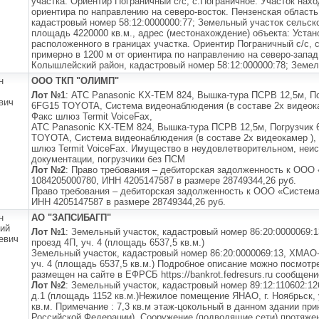
участка. Ориентир Пограничный с/с, с.Пограничное. Участок нахо
ориентира по направлению на северо-восток. Пензенская област
кадастровый номер 58:12:0000000:77; Земельный участок сельск
площадь 4220000 кв.м., адрес (местонахождение) объекта: Устан
расположенного в границах участка. Ориентир Пограничный с/с, 
примерно в 1200 м от ориентира по направлению на северо-запад
Колышлейский район, кадастровый номер 58:12:000000:78; Земел
н
ООО ТКП "ОЛИМП"
Лот №1
: АТС Panasonic KX-TEM 824, Вышка-тура ПСРВ 12,5м, П
вич
6FG15 TOYOTA, Система видеонаблюдения (в составе 2х видеока
Факс шлюз Termit VoiceFax,
АТС Panasonic KX-TEM 824, Вышка-тура ПСРВ 12,5м, Погрузчик
TOYOTA, Система видеонаблюдения (в составе 2х видеокамер ), 
шлюз Termit VoiceFax. Имущество в неудовлетворительном, неис
документации, погрузчики без ПСМ
Лот №2
: Право требования – дебиторская задолженность к ООО
1084205000780, ИНН 4205147587 в размере 28749344,26 руб.
Право требования – дебиторская задолженность к ООО «Система
ИНН 4205147587 в размере 28749344,26 руб.
н
АО "ЗАПСИБАГП"
ий
Лот №1
: Земельный участок, кадастровый номер 86:20:0000069:
евич
проезд 4П, уч. 4 (площадь 6537,5 кв.м.)
Земельный участок, кадастровый номер 86:20:0000069:13, ХМАО-
уч. 4 (площадь 6537,5 кв.м.) Подробное описание можно посмотре
размещен на сайте в ЕФРСБ https://bankrot.fedresurs.ru сообщени
Лот №2
: Земельный участок, кадастровый номер 89:12:110602:12
д.1 (площадь 1152 кв.м.)Нежилое помещение ЯНАО, г. Ноябрьск, 
кв.м. Примечание : 7,3 кв.м этаж-цокольный в данном здании пр
Российской Федерации) .Сооружение (подводящие сети) протяженн