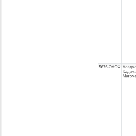
5676-ОАОФ
Асаду
Кадим
Магом