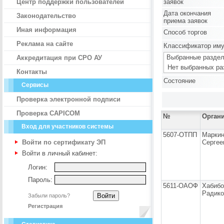
Центр поддержки пользователей
заявок
Дата окончания
Законодательство
приема заявок
Иная информация
Способ торгов
Реклама на сайте
Классификатор им
Выбранные раздел
Аккредитация при СРО АУ
Нет выбранных ра
Контакты
Состояние
Сервисы
Проверка электронной подписи
Проверка CAPICOM
№
Орган
Вход для участников системы
5607-ОТПП
Марки
Войти по сертификату ЭП
Сергее
Войти в личный кабинет:
Логин:
Пароль:
5611-ОАОФ
Хабибо
Радико
Забыли пароль?
Регистрация