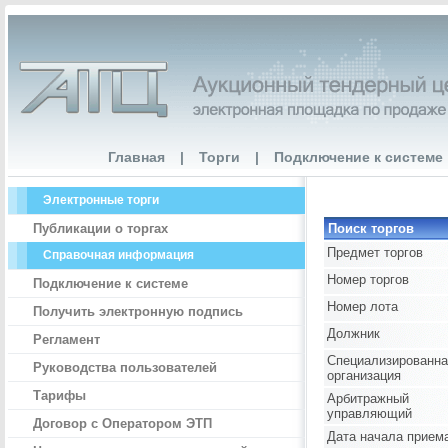
Главная
|
Торги
|
Подключение к системе
Электронные торги
Публикации о торгах
Поиск торгов
Предмет торгов
Справочная информация
Номер торгов
Подключение к системе
Номер лота
Получить электронную подпись
Должник
Регламент
Специализированна
Руководства пользователей
организация
Тарифы
Арбитражный
управляющий
Договор с Оператором ЭТП
Дата начала прием