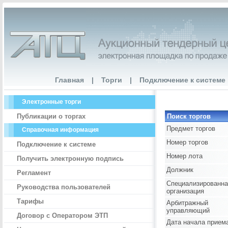
Главная
|
Торги
|
Подключение к системе
Электронные торги
Публикации о торгах
Поиск торгов
Предмет торгов
Справочная информация
Номер торгов
Подключение к системе
Номер лота
Получить электронную подпись
Должник
Регламент
Специализированна
Руководства пользователей
организация
Тарифы
Арбитражный
управляющий
Договор с Оператором ЭТП
Дата начала прием