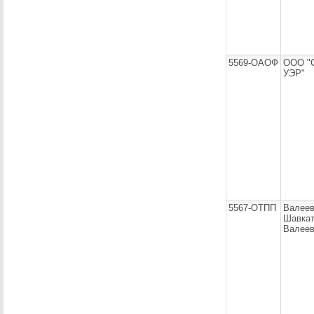
5569-ОАОФ
ООО "
УЭР"
5567-ОТПП
Валее
Шавка
Валее