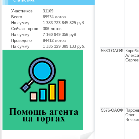
Статистика
Участников
31169
Всего
89934
лотов
На сумму
1 383 723 845 825
руб.
Сейчас торгов
306
лотов
На сумму
7 160 949 356
руб.
Проведено
84412
лотов
На сумму
1 335 129 389 133
руб.
5580-ОАОФ
Коробк
Алекса
Сергее
5576-ОАОФ
Парфе
Олег
Вячесл