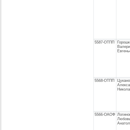
5587-ОТПП
Горошк
Валер
Евгень
5568-ОТПП
Цукано
Алекса
Никола
5566-ОАОФ
Логино
Любов
Анатол