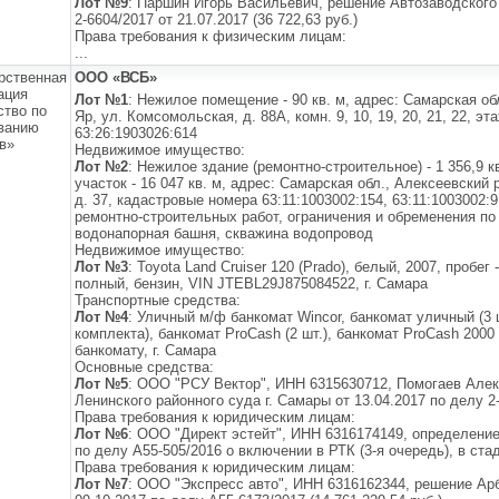
Лот №9
: Паршин Игорь Васильевич, решение Автозаводского 
2-6604/2017 от 21.07.2017 (36 722,63 руб.)
Права требования к физическим лицам:
...
рственная
ООО «ВСБ»
ация
Лот №1
: Нежилое помещение - 90 кв. м, адрес: Самарская обл
ство по
Яр, ул. Комсомольская, д. 88А, комн. 9, 10, 19, 20, 21, 22, э
ванию
63:26:1903026:614
в»
Недвижимое имущество:
Лот №2
: Нежилое здание (ремонтно-строительное) - 1 356,9 к
участок - 16 047 кв. м, адрес: Самарская обл., Алексеевский р
д. 37, кадастровые номера 63:11:1003002:154, 63:11:1003002:
ремонтно-строительных работ, ограничения и обременения по
водонапорная башня, скважина водопровод
Недвижимое имущество:
Лот №3
: Toyota Land Cruiser 120 (Prado), белый, 2007, пробег -
полный, бензин, VIN JTEBL29J875084522, г. Самара
Транспортные средства:
Лот №4
: Уличный м/ф банкомат Wincor, банкомат уличный (3 ш
комплекта), банкомат ProCash (2 шт.), банкомат ProCash 2000
банкомату, г. Самара
Основные средства:
Лот №5
: ООО "РСУ Вектор", ИНН 6315630712, Помогаев Але
Ленинского районного суда г. Самары от 13.04.2017 по делу 2-6
Права требования к юридическим лицам:
Лот №6
: ООО "Директ эстейт", ИНН 6316174149, определение
по делу А55-505/2016 о включении в РТК (3-я очередь), в стад
Права требования к юридическим лицам:
Лот №7
: ООО "Экспресс авто", ИНН 6316162344, решение Ар