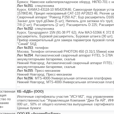
Брянск; Навесное кабелепрокладочное оборуд. НКПО-701 с н
Лот №351
: спецтехника
Курск; КАМАЗ-43118-10 М542ОК46; Самоходная буровая уста
1578КЕ46; Прицеп низкорамный САТ-133 АР2823 46; Резчик шво
Сварочный аппарат "Ровелд Р250 А2"; Бур расширитель D165;
Захват для труб д63мм (5 шт); Ниппель для затяжки п/э труб
7/8 (2 шт); Расширитель (2 шт); Расширитель D 225; Расшири
Лот №352
: спецтехника
Курск; Грундодрилл 15N (91-38 РТ 62); А/м МАЗ-53366 К 372
расширитель; Буровой расширитель; Буровая штанга (30 шт); 
Прибор измерительный для замера параметров буровой голов
"Синий" 5ХД
Лот №353
: телефон
Москва; Телефон оптический PHOTON 450 (3.31/1.55мкм) ком
Лот №354
: Автоматический сварочный аппарат FITEL S-178A 
аккумуляторными батареями, скалыв
Нижний Новгород; Автоматический сварочный аппарат FITEL 
аккумуляторными батареями, скалыв
Лот №355
: Пресс-механизм
Нижний Новгород; Пресс-механизм
Лот №356
: MTS-4000-Универсальная оптическая платформа
Нижний Новгород; MTS-4000-Универсальная оптическая пла
...
рственная
КБ «БДБ» (ООО)
ация
Ипотечные сертификаты участия "ИСУ-М2", под управлением
ство по
ответственностью "Управляющая Компания "Джи Пи АЙ", ИНН 
ванию
000 шт., 50% от общего количества выпущенных сертификатов
в»
Ценные бумаги:
рственная
ООО КБ «АкадемРусБанк»