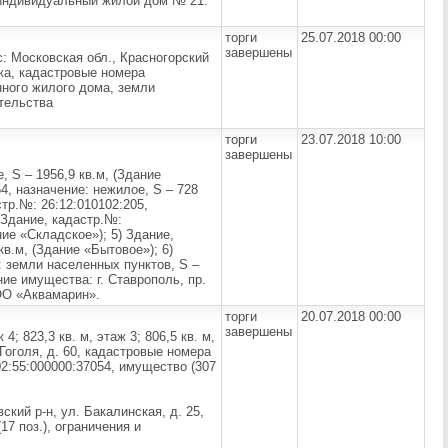
 индивидуальный жилой дом № 21.
торги
25.07.2018 00:00
завершены
с: Московская обл., Красногорский
тажа, кадастровые номера
анного жилого дома, земли
тельства
торги
23.07.2018 10:00
завершены
, S – 1956,9 кв.м, (Здание
4, назначение: нежилое, S – 728
тр.№: 26:12:010102:205,
) Здание, кадастр.№:
ние «Складское»); 5) Здание,
кв.м, (Здание «Бытовое»); 6)
: земли населенных пунктов, S –
ние имущества: г. Ставрополь, пр.
ОО «Аквамарин».
торги
20.07.2018 00:00
завершены
4; 823,3 кв. м, этаж 3; 806,5 кв. м,
. Гоголя, д. 60, кадастровые номера
 02:55:000000:37054, имущество (307
ский р-н, ул. Бакалинская, д. 25,
17 поз.), ограничения и