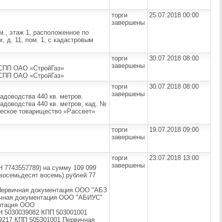
торги
25.07.2018 00:00
завершены
., этаж 1, расположенное по
, д. 11, пом. 1, с кадастровым
торги
30.07.2018 08:00
завершены
 СПП ОАО «СтройГаз»
 СПП ОАО «СтройГаз»
торги
30.07.2018 08:00
завершены
адоводства 440 кв. метров.
адоводства 440 кв. метров, кад. №
дческое товарищество «Рассвет»
торги
19.07.2018 09:00
завершены
торги
23.07.2018 13:00
завершены
Н 7743557789) на сумму 109 099
восемьдесят восемь) рублей 77
Первичная документация ООО "АБЗ
ичная документация ООО "АБИУС"
ентация ООО
5030039082 КПП 503001001
9217 КПП 505301001 Первичная