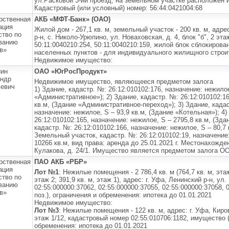
ул.Расковой 3-ий проезд, на земельном участке расположен
Кадастровый (или условный) номер: 56:44:0421004:68
рственная
АКБ «МФТ-Банк» (ОАО)
ация
Жилой дом - 267,1 кв. м, земельный участок - 200 кв. м, адре
ство по
р-н, с. Николо-Урюпино, ул. Новаховская, д. 4, блок "б", 2 э
ванию
50:11:0040210:254, 50:11:0040210:159, жилой блок сблокиров
в»
населенных пунктов - для индивидуального жилищного строи
Недвижимое имущество:
нин
ОАО «ЮгРосПродукт»
ндр
Недвижимое имущество, являющееся предметом залога
евич
1) Здание, кадастр. №: 26:12:010102:176, назначение: нежилое
«Административное»); 2) Здание, кадастр. №: 26:12:010102:16
кв.м, (Здание «Административное-переход»); 3) Здание, кадас
назначение: нежилое, S – 93,9 кв.м, (Здание «Котельная»); 4
26:12:010102:165, назначение: нежилое, S – 2795,8 кв.м, (Зда
кадастр. №: 26:12:010102:166, назначение: нежилое, S – 80,7 
Земельный участок, кадастр. №: 26:12:010102:19, назначение
10266 кв.м, вид права: аренда до 25.01.2021 г. Местонахожде
Кулакова, д. 24/1. Имущество является предметом залога О
рственная
ПАО АКБ «РБР»
ация
Лот №1
: Нежилые помещения - 2 786,4 кв. м (764,7 кв. м, этаж 
ство по
этаж 2; 391,9 кв. м, этаж 1), адрес: г. Уфа, Ленинский р-н, ул
ванию
02:55:000000:37062, 02:55:000000:37055, 02:55:000000:37058,
в»
поз.), ограничения и обременения: ипотека до 01.01.2021
Недвижимое имущество:
Лот №3
: Нежилые помещения - 122 кв. м, адрес: г. Уфа, Киров
этаж 1/12, кадастровый номер 02:55:010706:1182, имущество (
обременения: ипотека до 01.01.2021