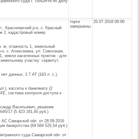
районного суда г. Тольятти по делу
торги
25.07.2018 00:00
завершены
., Красноярский р-н, с. Красный
таж 2, кадастровый номер
в. м, этажность 1, земельный
-н, с. Алексеевка, ул. Совхозная,
91, земли населенных пунктов - для
 земельному участку: сервитут,
 нет данных, 2.7 AT (163 л. с.),
т.), кассеты к банкомату (2
 XE, система контроля доступа к
ксандр Васильевич, решение
45/17 (5 423 191,65 руб.)
 АС Самарской обл. от 28.09.2016
ии банкротства (69 584 525,54 руб.)
битражного суда Самарской обл. от