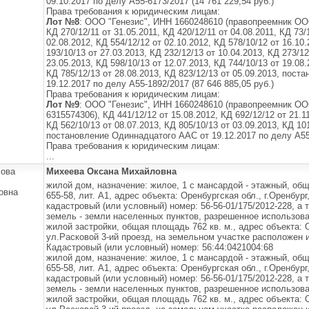
09.10.2017 по делу А55-6173/2017 (14 761 229,54 руб.)
Права требования к юридическим лицам:
Лот №8
: ООО "Генезис", ИНН 1660248610 (правопреемник ОО
КД 270/12/11 от 31.05.2011, КД 420/12/11 от 04.08.2011, КД 73/
02.08.2012, КД 554/12/12 от 02.10.2012, КД 578/10/12 от 16.10.
193/10/13 от 27.03.2013, КД 232/12/13 от 10.04.2013, КД 273/12
23.05.2013, КД 598/10/13 от 12.07.2013, КД 744/10/13 от 19.08.
КД 785/12/13 от 28.08.2013, КД 823/12/13 от 05.09.2013, пос
19.12.2017 по делу А55-1892/2017 (87 646 885,05 руб.)
Права требования к юридическим лицам:
Лот №9
: ООО "Генезис", ИНН 1660248610 (правопреемник ОО
6315574306), КД 441/12/12 от 15.08.2012, КД 692/12/12 от 21.11
КД 562/10/13 от 08.07.2013, КД 805/10/13 от 03.09.2013, КД 101
постановление Одиннадцатого ААС от 19.12.2017 по делу А55-
Права требования к юридическим лицам:
...
ова
Михеева Оксана Михайловна
жилой дом, назначение: жилое, 1 с мансардой - этажный, общ
овна
655-58, лит. А1, адрес объекта: Оренбургская обл., г.Оренбург
кадастровый (или условный) номер: 56-56-01/175/2012-228, а 
земель - земли населенных пунктов, разрешенное использов
жилой застройки, общая площадь 762 кв. м., адрес объекта: О
ул.Расковой 3-ий проезд, на земельном участке расположен
Кадастровый (или условный) номер: 56:44:0421004:68
жилой дом, назначение: жилое, 1 с мансардой - этажный, общ
655-58, лит. А1, адрес объекта: Оренбургская обл., г.Оренбург
кадастровый (или условный) номер: 56-56-01/175/2012-228, а 
земель - земли населенных пунктов, разрешенное использов
жилой застройки, общая площадь 762 кв. м., адрес объекта: О