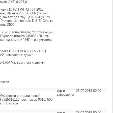
ожом АХП-8,207,0
новка DITCH WITCH JT 2020
в; Штанга 2,63 Х 2,06 (42 шт);
 Захват для труб д110мм (8 шт);
; Распорный ниппель D 315; Серьга
тель D500
 ВВ 62; Расширитель; Уплотняющий
Буровая штанга 249055 (28 шт);
ки под землей "Ф5" + излучатель
плект PHOTON 450 (1.55/1.31)
V2, комплект с двумя
S-178A V2, комплект с двумя
тформа
торги
25.07.2018 00:00
завершены
 Общества с ограниченной
7725616128, рег. номер 0018, 500
, г. Самара
торги
25.07.2018 00:00