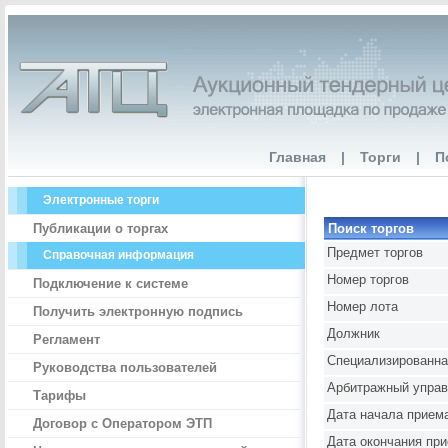
Главная
|
Торги
|
П
Электронные торги
Публикации о торгах
Поиск торгов
Предмет торгов
Справочная информация
Номер торгов
Подключение к системе
Номер лота
Получить электронную подпись
Должник
Регламент
Специализированна
Руководства пользователей
Арбитражный упра
Тарифы
Дата начала приема
Договор с Оператором ЭТП
Дата окончания при