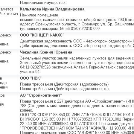
Недвижимое имущество:
хаметов
Кальянова Ирина Владимировна
Асхатович
Нежилое помещение
помещение, назначение: нежилое, общей площадью 293,6 кв.м
адресу: Оренбургская область, г. Оренбург, ул. Бр. Башиловых
(условным) номером: 56-56-01/079/2010-099.
ренко
ООО "КОНЦЕРН-АКХС"
Дебиторская задолженность ООО «Черногорск- отделстрой»
евна
Дебиторская задолженность ООО «Черногорск- отделстрой»
ренко
Чекалина Ксения Юрьевна
Земельный участок земли населенных пунктов для ведения с
евна
Земельный участок земли населенных пунктов для ведения с
04:11:020270:528 республика Алтай г. Горно-Алтайск садово
участок 94.
в
ООО "НВК"
ндр
Права требования (Дебиторская задолженность)
евич
Права требования (Дебиторская задолженность),
ков
АО "Стройконтинент"
а
Права требования к 227 дебиторам АО «Стройконтинент» (ИН
ич
788 (Сто девять миллионов девяноста девять тысяч семьсот 
копеек.
ООО "2К-СПОРТ" 88 850,00 ИНН 7715710594 КПП 771501001 
ВНУКОВО" 156 385,00 ИНН 7706788523 КПП 775101001 Перв
22 240,00 ИНН 7709369584 КПП 773101001 Первичная докум
"ПРОИЗВОДСТВЕННАЯ КОМПАНИЯ "АВИАЛЬ" 11 900,00 ИНН 
Первичная документация ООО "АВИЭЛ" 5 000,00 ИНН 505304