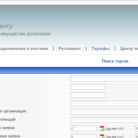
одключение к системе
|
Регламент
|
Тарифы
|
Центр п
Поиск торгов
я организация
вляющий
 заявок
(дд.мм.гггг)
ема заявок
(дд.мм.гггг)