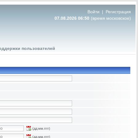
Войти
|
Регистрация
07.08.2026 06:51
(время московское)
оддержки пользователей
(дд.мм.гггг)
(дд.мм.гггг)