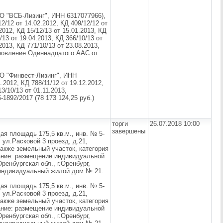
О "ВСБ-Лизинг", ИНН 6317077966),
12/12 от 14.02.2012, КД 409/12/12 от
2012, КД 15/12/13 от 15.01.2013, КД
/13 от 19.04.2013, КД 366/10/13 от
2013, КД 771/10/13 от 23.08.2013,
тановление Одиннадцатого ААС от
О "Финвест-Лизинг", ИНН
.2012, КД 788/11/12 от 19.12.2012,
3/10/13 от 01.11.2013,
1892/2017 (78 173 124,25 руб.)
торги
26.07.2018 10:00
завершены
ая площадь 175,5 кв.м., инв. № 5-
, ул.Расковой 3 проезд, д.21,
также земельный участок, категория
ание: размещение индивидуальной
ренбургская обл., г.Оренбург,
 индивидуальный жилой дом № 21.
ая площадь 175,5 кв.м., инв. № 5-
, ул.Расковой 3 проезд, д.21,
также земельный участок, категория
ание: размещение индивидуальной
ренбургская обл., г.Оренбург,