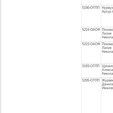
5190-ОТПП
Нурму
Артур 
5224-ОАОФ
Понома
Лилия
Никола
5223-ОАОФ
Понома
Лилия
Никола
5193-ОТПП
Цукано
Алекса
Никола
5205-ОТПП
Журав
Данил
Иванов