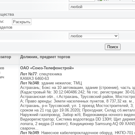
ущества
ы:
Раскрыть
зделов
изатор
Должник, предмет торгов
ев
ОАО «Союз-Телефонстрой»
й
Лот №77
: спецтехника
ич
КАМАЗ 6460-63
Лот №348
: здание нежилое; ТМЦ
Астрахань; Бокс на 10 автомашин, здание (строение), часть з
(Кадастровый №: 30:12:040486:242; № гос. регистрации: 30-01/
Астраханская обл., г.Астрахань, Трусовский район, Мостостро
А; Право аренды: Земли населенных пунктов, 8 737,32 кв. м., 
Астрахань, р-н Трусовский, ул. 1 проезд Мостостроителей, 3;
сроком на 21 год (до 19.06.2020); Проходная; Склад сб.мета
Наружний газопровод; Забор ж/б; Видеокамера ночного виден
Видеорегистратор; Система водоотвода DD 130H; Щит деревян
лопата, 2 ведра (3 компл); Кондиционер Samsung AQ 09 XAN
сварочн...
Лот №349
: Навесное кабелепрокладочное оборуд. НКПО-701 