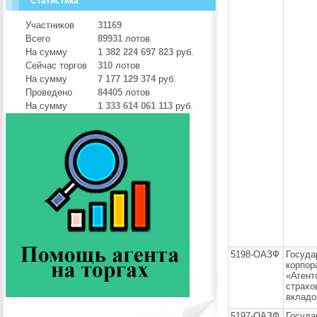
Статистика
Участников
31169
Всего
89931
лотов
На сумму
1 382 224 697 823
руб.
Сейчас торгов
310
лотов
На сумму
7 177 129 374
руб.
Проведено
84405
лотов
На сумму
1 333 614 061 113
руб.
5198-ОАЗФ
Госуда
корпор
«Агент
страхо
вкладо
5197-ОАЗФ
Госуда