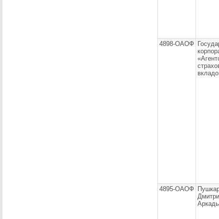
4898-ОАОФ
Госуда
корпор
«Агент
страхо
вкладо
4895-ОАОФ
Пушка
Дмитр
Аркадь