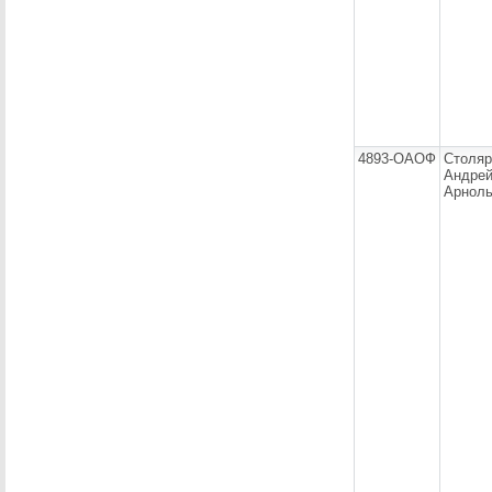
4893-ОАОФ
Столяр
Андре
Арнол