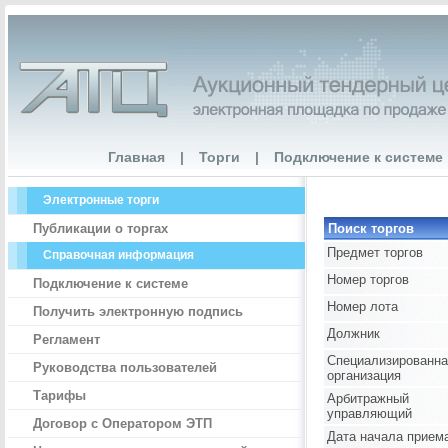
Главная
|
Торги
|
Подключение к системе
Электронные торги
Публикации о торгах
Поиск торгов
Предмет торгов
Справочная информация
Номер торгов
Подключение к системе
Номер лота
Получить электронную подпись
Должник
Регламент
Специализированна
Руководства пользователей
организация
Тарифы
Арбитражный
управляющий
Договор с Оператором ЭТП
Дата начала прием