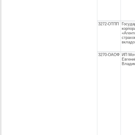
3272-ОТПП
Госуда
корпор
«Агент
страхо
вкладо
3270-ОАОФ
ИП Мо
Евгени
Влади