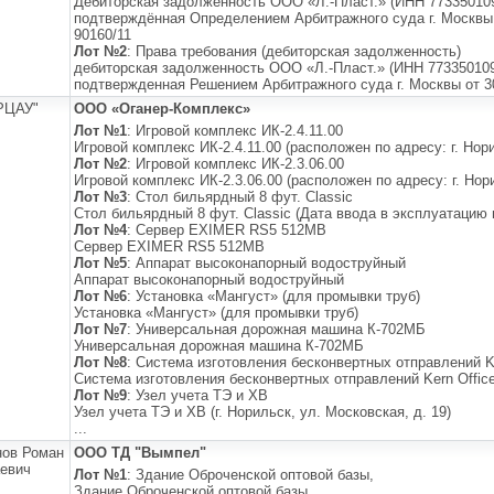
Дебиторская задолженность ООО «Л.-Пласт.» (ИНН 7733501096
подтверждённая Определением Арбитражного суда г. Москвы о
90160/11
Лот №2
: Права требования (дебиторская задолженность)
дебиторская задолженность ООО «Л.-Пласт.» (ИНН 7733501096
подтвержденная Решением Арбитражного суда г. Москвы от 30
РЦАУ"
ООО «Оганер-Комплекс»
Лот №1
: Игровой комплекс ИК-2.4.11.00
Игровой комплекс ИК-2.4.11.00 (расположен по адресу: г. Нор
Лот №2
: Игровой комплекс ИК-2.3.06.00
Игровой комплекс ИК-2.3.06.00 (расположен по адресу: г. Нор
Лот №3
: Стол бильярдный 8 фут. Classic
Стол бильярдный 8 фут. Classic (Дата ввода в эксплуатацию в
Лот №4
: Сервер EXIMER RS5 512MB
Сервер EXIMER RS5 512MB
Лот №5
: Аппарат высоконапорный водоструйный
Аппарат высоконапорный водоструйный
Лот №6
: Установка «Мангуст» (для промывки труб)
Установка «Мангуст» (для промывки труб)
Лот №7
: Универсальная дорожная машина К-702МБ
Универсальная дорожная машина К-702МБ
Лот №8
: Система изготовления бесконвертных отправлений Ke
Система изготовления бесконвертных отправлений Kern Offic
Лот №9
: Узел учета ТЭ и ХВ
Узел учета ТЭ и ХВ (г. Норильск, ул. Московская, д. 19)
...
ов Роман
ООО ТД "Вымпел"
евич
Лот №1
: Здание Оброченской оптовой базы,
Здание Оброченской оптовой базы