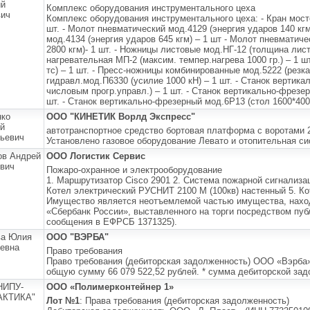
ий
Комплекс оборудования инструментального цеха
вич
Комплекс оборудования инструментального цеха: - Кран мост
шт. - Молот пневматический мод.4129 (энергия ударов 140 кг
мод.4134 (энергия ударов 645 кгм) – 1 шт - Молот пневматиче
2800 кгм)- 1 шт. - Ножницы листовые мод.НГ-12 (толщина листа
нагревательная МП-2 (максим. темпер.нагрева 1000 гр.) – 1 ш
тс) – 1 шт. - Пресс-ножницы комбинированные мод.5222 (резка 
гидравл.мод.П6330 (усилие 1000 кН) – 1 шт. - Станок вертик
числовым прогр.управл.) – 1 шт. - Станок вертикально-фрезер
шт. - Станок вертикально-фрезерный мод.6Р13 (стол 1600*400)
нко
ООО "КИНЕТИК Ворлд Экспресс"
й
автотранспортное средство бортовая платформа с воротами 2
ьевич
Установлено газовое оборудование Левато и отопительная с
ов Андрей
ООО Логистик Сервис
вич
Пожаро-охранное и электрооборудование
1. Маршрутизатор Cisco 2901 2. Система пожарной сигнализа
Котел электрический РУСНИТ 2100 М (100кв) настенный 5. 
Имущество является неотъемлемой частью имущества, нахо
«Сбербанк России», выставленного на торги посредством пу
сообщения в ЕФРСБ 1371325).
ва Юлия
ООО "ВЭРБА"
евна
Право требования
Право требования (дебиторская задолженность) ООО «Вэрба»
общую сумму 66 079 522,52 рублей. * сумма дебиторской за
НИПУ-
ООО «Полимерконтейнер 1»
КТИКА"
Лот №1
: Права требования (дебиторская задолженность)