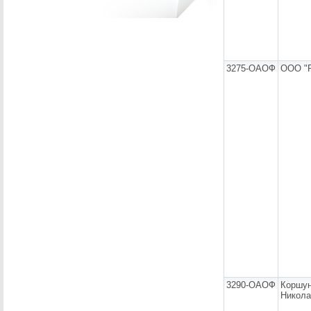
3275-ОАОФ
ООО "
3290-ОАОФ
Коршун
Никола