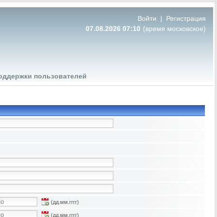
Войти
|
Регистрация
07.08.2026 07:10
(время московское)
оддержки пользователей
(дд.мм.гггг)
(дд.мм.гггг)