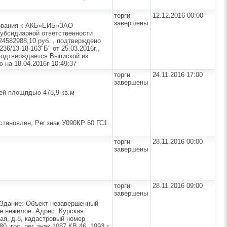
торги
12.12.2016 00:00
завершены
ебования к АКБ«ЕИБ»ЗАО
субсидиарной ответственности
4582988,10 руб. , подтверждено
/13-18-163"Б" от 25.03.2016г.,
подтверждается Выпиской из
на 18.04.2016г 10:49:37
торги
24.11.2016 17:00
завершены
ей площпдью 478,9 кв.м
становлен, Рeг.знак У090КР 60 ГС1
торги
28.11.2016 00:00
завершены
торги
28.11.2016 09:00
завершены
Здание: Объект незавершенный
ие нежилое. Адрес: Курская
кая, д.8, кадастровый номер
, гос. рег. знак 1087 КВ 46, 1993 г.