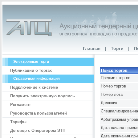
Главная
|
Торги
|
П
Электронные торги
Публикации о торгах
Поиск торгов
Предмет торгов
Справочная информация
Номер торгов
Подключение к системе
Номер лота
Получить электронную подпись
Должник
Регламент
Специализированна
Руководства пользователей
Арбитражный упра
Тарифы
Дата начала приема
Договор с Оператором ЭТП
Дата окончания при