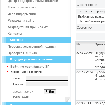
Центр поддержки пользователей
Способ торгов
Законодательство
Классификатор им
Иная информация
Выбранные раздел
Реклама на сайте
Нет выбранных ра
Аккредитация при СРО АУ
Состояние
Контакты
Сервисы
№
Орган
Проверка электронной подписи
3283-ОАЗФ
Госуда
Проверка CAPICOM
корпор
Вход для участников системы
«Агент
страхо
Войти по сертификату ЭП
вкладо
Войти в личный кабинет:
3282-ОАОФ
Сулей
Ильда
Логин:
Ильгиз
Пароль:
Забыли пароль?
Регистрация
3289-ОТПП
Лебед