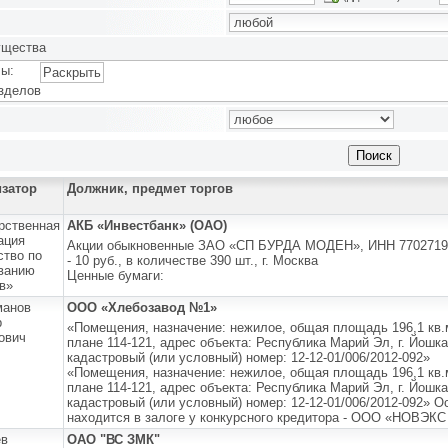
ущества
ы:
Раскрыть
зделов
изатор
Должник, предмет торгов
рственная
АКБ «Инвестбанк» (ОАО)
ация
Акции обыкновенные ЗАО «СП БУРДА МОДЕН», ИНН 770271972
ство по
- 10 руб., в количестве 390 шт., г. Москва
ванию
Ценные бумаги:
в»
манов
ООО «Хлебозавод №1»
р
«Помещения, назначение: нежилое, общая площадь 196,1 кв.м
ович
плане 114-121, адрес объекта: Республика Марий Эл, г. Йошка
кадастровый (или условный) номер: 12-12-01/006/2012-092»
«Помещения, назначение: нежилое, общая площадь 196,1 кв.м
плане 114-121, адрес объекта: Республика Марий Эл, г. Йошка
кадастровый (или условный) номер: 12-12-01/006/2012-092» 
находится в залоге у конкурсного кредитора - ООО «НОВЭ
ев
ОАО "ВС ЗМК"