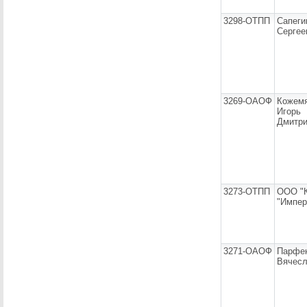
3298-ОТПП
Сапеги
Сергее
3269-ОАОФ
Кожем
Игорь
Дмитри
3273-ОТПП
ООО "
"Импер
3271-ОАОФ
Парфе
Вячесл