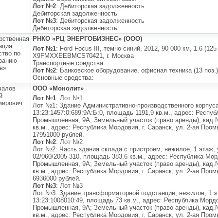
Лот №2
: Дебиторская задолженность
Дебиторская задолженность
Лот №3
: Дебиторская задолженность
Дебиторская задолженность
рственная
РНКО «РЦ ЭНЕРГОБИЗНЕС» (ООО)
ация
Лот №1
: Ford Focus III, темно-синий, 2012, 90 000 км, 1.6 (125
ство по
X9FMXXEEBMCS70421, г. Москва
ванию
Транспортные средства:
в»
Лот №2
: Банковское оборудование, офисная техника (13 поз.)
Основные средства:
чалов
ООО «Монолит»
й
Лот №1
: Лот №1
мирович
Лот №1: Здание Административно-производственного корпуса
13:23:1457:0:689:9А:Б:0, площадь 1191,9 кв.м., адрес: Респуб
Промышленная, 9А; Земельный участок (право аренды), кад.
кв.м., адрес: Республика Мордовия, г. Саранск, ул. 2-ая Про
17951000 рублей.
Лот №2
: Лот №2
Лот №2: Часть здания склада с пристроем, нежилое, 1 этаж,
02/060/2005-310, площадь 383,6 кв.м., адрес: Республика Морд
Промышленная, 9А; Земельный участок (право аренды), кад.
кв.м., адрес: Республика Мордовия, г. Саранск, ул. 2-ая Про
6936000 рублей.
Лот №3
: Лот №3
Лот №3: Здание трансформаторной подстанции, нежилое, 1 
13:23:1008010:49, площадь 73 кв.м., адрес: Республика Мордов
Промышленная, 9А; Земельный участок (право аренды), кад.
кв.м., адрес: Республика Мордовия, г. Саранск, ул. 2-ая Про