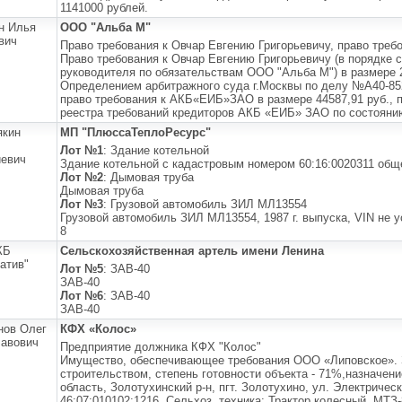
1141000 рублей.
н Илья
ООО "Альба М"
вич
Право требования к Овчар Евгению Григорьевичу, право тр
Право требования к Овчар Евгению Григорьевичу (в порядке 
руководителя по обязательствам ООО "Альба М") в размере 2
Определением арбитражного суда г.Москвы по делу №А40-85236
право требования к АКБ«ЕИБ»ЗАО в размере 44587,91 руб., 
реестра требований кредиторов АКБ «ЕИБ» ЗАО по состоянию 
якин
МП "ПлюссаТеплоРесурс"
Лот №1
: Здание котельной
евич
Здание котельной с кадастровым номером 60:16:0020311 общ
Лот №2
: Дымовая труба
Дымовая труба
Лот №3
: Грузовой автомобиль ЗИЛ МЛ13554
Грузовой автомобиль ЗИЛ МЛ13554, 1987 г. выпуска, VIN не у
8
КБ
Сельскохозяйственная артель имени Ленина
атив"
Лот №5
: ЗАВ-40
ЗАВ-40
Лот №6
: ЗАВ-40
ЗАВ-40
нов Олег
КФХ «Колос»
авович
Предприятие должника КФХ "Колос"
Имущество, обеспечивающее требования ООО «Липовское». 
строительством, степень готовности объекта - 71%,назначен
область, Золотухинский р-н, пгт. Золотухино, ул. Электричес
46:07:010102:1216. Сельхоз. техника: Трактор колесный, МТЗ-80