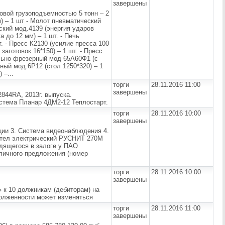
завершены
овой грузоподъемностью 5 тонн – 2
м) – 1 шт - Молот пневматический
ский мод.4139 (энергия ударов
 до 12 мм) – 1 шт. - Печь
т. - Пресс К2130 (усилие пресса 100
заготовок 16*150) – 1 шт. - Пресс
ально-фрезерный мод 65А60Ф1 (с
ный мод.6Р12 (стол 1250*320) – 1
 –...
торги
28.11.2016 11:00
завершены
844RA, 2013г. выпуска.
истема Планар 4ДМ2-12 Теплостарт.
торги
28.11.2016 10:00
завершены
ции 3. Система видеонаблюдения 4.
Котел электрический РУСНИТ 270М
дящегося в залоге у ПАО
бличного предложения (номер
торги
28.11.2016 10:00
завершены
 к 10 должникам (дебиторам) на
долженности может изменяться
торги
28.11.2016 11:00
завершены