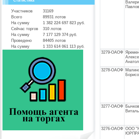
Статистика
Валер
Павло
Участников
31169
Всего
89931
лотов
На сумму
1 382 224 697 823
руб.
Сейчас торгов
310
лотов
На сумму
7 177 129 374
руб.
Проведено
84405
лотов
На сумму
1 333 614 061 113
руб.
3279-ОАОФ
Яреме
Алексе
Анатол
3278-ОАОФ
Малин
Борисо
3277-ОАОФ
Бычко
Виталь
3276-ОАОФ
ООО "
ЮРПРА