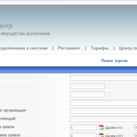
одключение к системе
|
Регламент
|
Тарифы
|
Центр п
Поиск торгов
я организация
вляющий
 заявок
(дд.мм.гггг)
ема заявок
(дд.мм.гггг)