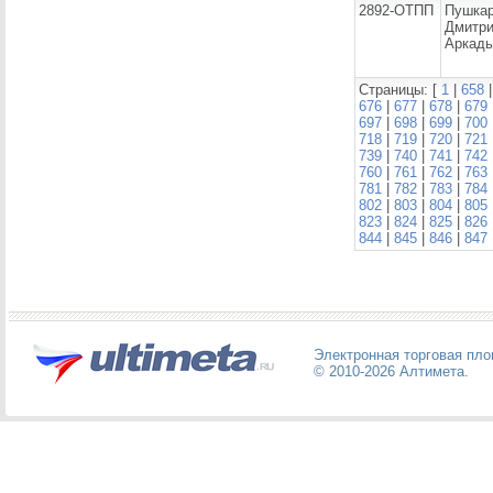
2892-ОТПП
Пушка
Дмитр
Аркадь
Страницы: [
1
|
658
676
|
677
|
678
|
679
697
|
698
|
699
|
700
718
|
719
|
720
|
721
739
|
740
|
741
|
742
760
|
761
|
762
|
763
781
|
782
|
783
|
784
802
|
803
|
804
|
805
823
|
824
|
825
|
826
844
|
845
|
846
|
847
Электронная торговая пл
© 2010-2026
Алтимета
.