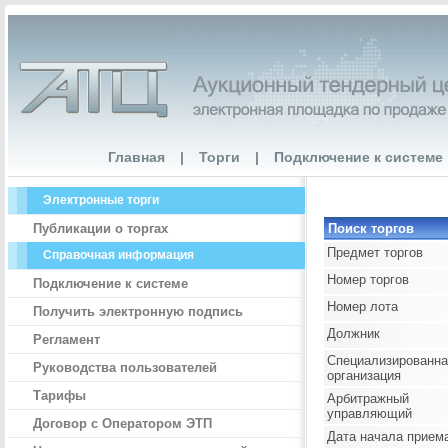
Главная
|
Торги
|
Подключение к системе
Электронные торги
Публикации о торгах
Поиск торгов
Предмет торгов
Справочная информация
Номер торгов
Подключение к системе
Номер лота
Получить электронную подпись
Должник
Регламент
Специализированна
Руководства пользователей
организация
Тарифы
Арбитражный
управляющий
Договор с Оператором ЭТП
Дата начала прием