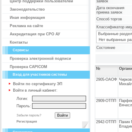
Центр поддержки пользователей
заявок
Дата окончания
Законодательство
приема заявок
Иная информация
Способ торгов
Реклама на сайте
Классификатор им
Выбранные раздел
Аккредитация при СРО АУ
Нет выбранных ра
Контакты
Состояние
Сервисы
Проверка электронной подписи
Проверка CAPICOM
№
Орган
Вход для участников системы
2905-ОАОФ
Чирков
Войти по сертификату ЭП
Михай
Войти в личный кабинет:
Логин:
2909-ОТПП
Парфе
Вячесл
Пароль:
Забыли пароль?
Регистрация
2942-ОТПП
Панин 
Влади