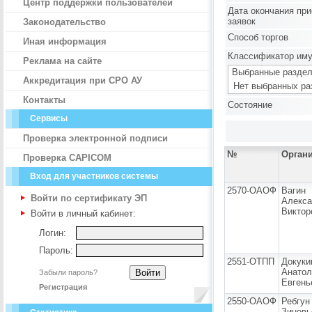
Центр поддержки пользователей
Дата окончания пр
заявок
Законодательство
Способ торгов
Иная информация
Классификатор им
Реклама на сайте
Выбранные раздел
Аккредитация при СРО АУ
Нет выбранных ра
Контакты
Состояние
Сервисы
Проверка электронной подписи
№
Орган
Проверка CAPICOM
Вход для участников системы
2570-ОАОФ
Вагин
Войти по сертификату ЭП
Алекса
Виктор
Войти в личный кабинет:
Логин:
Пароль:
2551-ОТПП
Докуки
Анатол
Забыли пароль?
Евгень
Регистрация
2550-ОАОФ
Ребгун
Зиновь