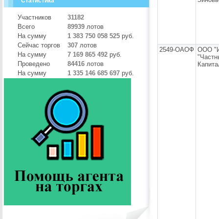
Статистика
Участников
31182
Всего
89939
лотов
На сумму
1 383 750 058 525
руб.
Сейчас торгов
307
лотов
2549-ОАОФ
ООО "
На сумму
7 169 865 492
руб.
"Частн
Проведено
84416
лотов
Капита
На сумму
1 335 146 685 697
руб.