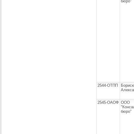
бюро"
2544-ОТПП
Борисю
Алекса
2545-ОАОФ
ООО
"Конса
бюро"