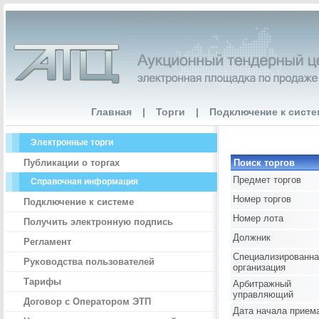
Главная
|
Торги
|
Подключение к систе
Электронные торги
Публикации о торгах
Поиск торгов
Предмет торгов
Справочная информация
Номер торгов
Подключение к системе
Номер лота
Получить электронную подпись
Должник
Регламент
Специализированна
Руководства пользователей
организация
Тарифы
Арбитражный
управляющий
Договор с Оператором ЭТП
Дата начала приема