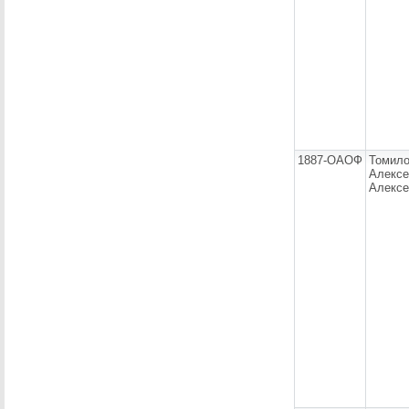
1887-ОАОФ
Томил
Алексе
Алексе