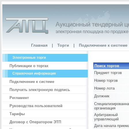
Главная
|
Торги
|
Подключение к системе
Электронные торги
Публикации о торгах
Поиск торгов
Предмет торгов
Справочная информация
Номер торгов
Подключение к системе
Номер лота
Получить электронную подпись
Должник
Регламент
Специализированна
Руководства пользователей
организация
Тарифы
Арбитражный
управляющий
Договор с Оператором ЭТП
Дата начала прием