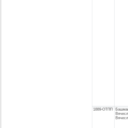
1889-ОТПП
Башма
Вячес
Вячесл