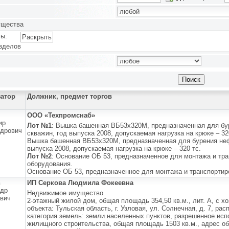
ущества
ы:
Раскрыть
зделов
затор
Должник, предмет торгов
ООО «Техпромснаб»
ир
Лот №1
: Вышка башенная ВБ53х320М, предназначенная для бу
дрович
скважин, год выпуска 2008, допускаемая нагрузка на крюке – 32
Вышка башенная ВБ53х320М, предназначенная для бурения неф
выпуска 2008, допускаемая нагрузка на крюке – 320 тс.
Лот №2
: Основание ОБ 53, предназначенное для монтажа и тр
оборудования.
Основание ОБ 53, предназначенное для монтажа и транспортир
в
ИП Серкова Людмила Фокеевна
ндр
Недвижимое имущество
вич
2-этажный жилой дом, общая площадь 354,50 кв.м., лит. А, с х
объекта: Тульская область, г. Узловая, ул. Солнечная, д. 7, р
категория земель: земли населенных пунктов, разрешенное ис
жилищного строительства, общая площадь 1503 кв.м., адрес об