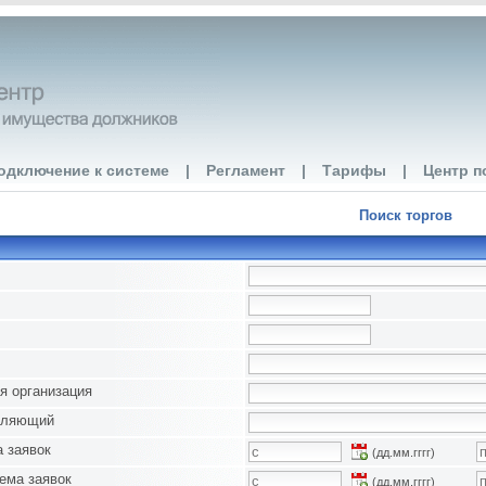
одключение к системе
|
Регламент
|
Тарифы
|
Центр п
Поиск торгов
я организация
вляющий
 заявок
(дд.мм.гггг)
ема заявок
(дд.мм.гггг)