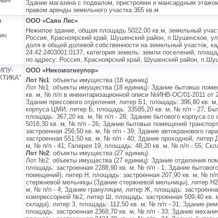
евич
Здание магазина с подвалом, пристроями и мансардным этажом
правом аренды земельного участка 365 кв.м
в
ООО «Саян Лес»
Нежилое здание, общая площадь 5022,00 кв.м, земельный участ
ич
Россия, Красноярский край, Шушенский район, п.Шушенское, ул.
доля в общей долевой собственности на земельный участок, к
24:42:2403001:0137, категория земель: земли поселений, площа
по адресу: Россия, Красноярский край, Шушенский район, п.Шуш
ИПУ-
ООО «Никомогнеупор»
КТИКА"
Лот №1
: объекты имущества (18 единиц)
Лот №1: объекты имущества (18 единиц): Здание бытовых поме
кв. м, № п/п в инвентаризационной описи №ИНВ-ОС/01-2011 от 20.
Здание прессового отделения, литер Б1, площадь: 396,80 кв. м,
корпуса ЦМИ, литер Б, площадь: 33585,20 кв. м, № п/п - 27; Б
площадь: 367,20 кв. м, № п/п - 28; Здание бытового корпуса со
5018,30 кв. м, № п/п - 26; Здание бытовых помещений транспор
застроенная 256,50 кв. м, № п/п - 39; Здание автокранового га
застроенная 551,50 кв. м, № п/п - 40; Здание проходной, литер 
м, № п/п - 41; Галерея 19, площадь: 48,20 кв. м, № п/п - 55; Скл
Лот №2
: объекты имущества (27 единиц)
Лот №2: объекты имущества (27 единиц): Здание отделения пом
площадь: застроенная 2288,90 кв. м, № п/п - 1; Здание бытово
помещений), литер Н, площадь: застроенная 207,90 кв. м, № п/п
стержневой мельницы (Здание стержневой мельницы), литер Н2,
м, № п/п - 4; Здание грануляции, литер Ж, площадь: застроенная
компрессорной №2, литер Ш, площадь: застроенная 509,40 кв. м
склада), литер З, площадь: 112,50 кв. м, № п/п - 31; Здание рем
площадь: застроенная 2368,70 кв. м, № п/п - 33; Здание механи