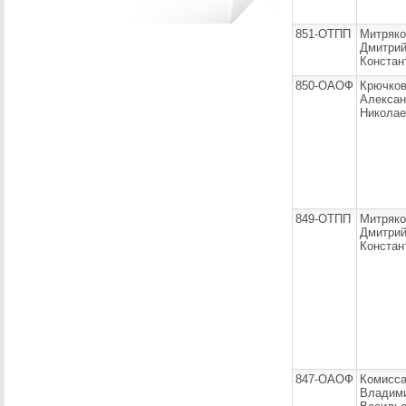
851-ОТПП
Митряко
Дмитри
Констан
850-ОАОФ
Крючко
Алекса
Николае
849-ОТПП
Митряко
Дмитри
Констан
847-ОАОФ
Комисс
Владим