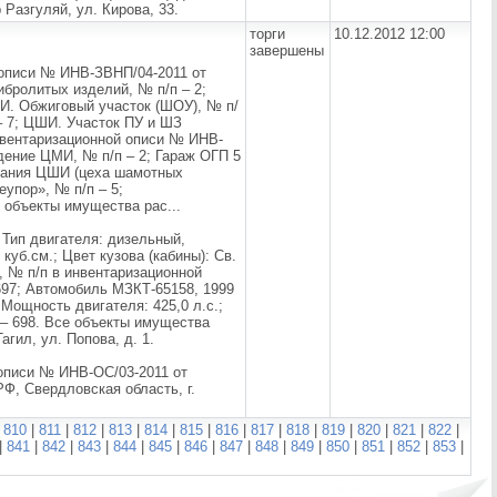
 Разгуляй, ул. Кирова, 33.
торги
10.12.2012 12:00
завершены
 описи № ИНВ-ЗВНП/04-2011 от
вибролитых изделий, № п/п – 2;
ШИ. Обжиговый участок (ШОУ), № п/
– 7; ЦШИ. Участок ПУ и ШЗ
инвентаризационной описи № ИНВ-
юдение ЦМИ, № п/п – 2; Гараж ОГП 5
здания ЦШИ (цеха шамотных
упор», № п/п – 5;
 объекты имущества рас...
 Тип двигателя: дизельный,
куб.см.; Цвет кузова (кабины): Св.
, № п/п в инвентаризационной
 697; Автомобиль МЗКТ-65158, 1999
 Мощность двигателя: 425,0 л.с.;
 – 698. Все объекты имущества
гил, ул. Попова, д. 1.
описи № ИНВ-ОС/03-2011 от
РФ, Свердловская область, г.
|
810
|
811
|
812
|
813
|
814
|
815
|
816
|
817
|
818
|
819
|
820
|
821
|
822
|
|
841
|
842
|
843
|
844
|
845
|
846
|
847
|
848
|
849
|
850
|
851
|
852
|
853
|