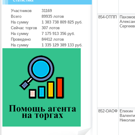
Статистика
Участников
31169
Всего
89935
лотов
854-ОТПП
Пахомо
Алекса
На сумму
1 383 738 809 825
руб.
Сергеев
Сейчас торгов
307
лотов
На сумму
7 175 913 356
руб.
Проведено
84412
лотов
На сумму
1 335 129 389 133
руб.
852-ОАОФ
Епихин
Валенти
Николае