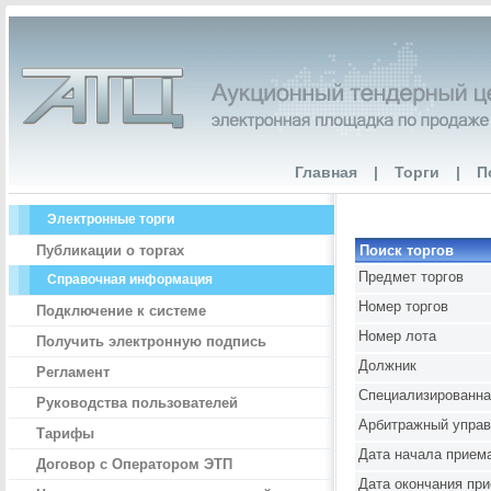
Главная
|
Торги
|
П
Электронные торги
Публикации о торгах
Поиск торгов
Предмет торгов
Справочная информация
Номер торгов
Подключение к системе
Номер лота
Получить электронную подпись
Должник
Регламент
Специализированна
Руководства пользователей
Арбитражный упра
Тарифы
Дата начала приема
Договор с Оператором ЭТП
Дата окончания при