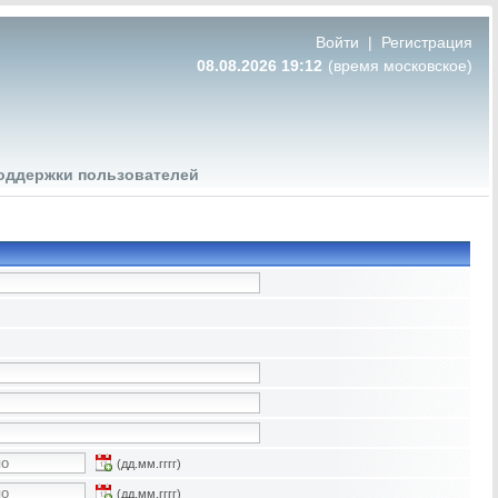
Войти
|
Регистрация
08.08.2026 19:12
(время московское)
оддержки пользователей
(дд.мм.гггг)
(дд.мм.гггг)