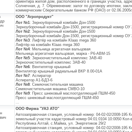
ориентира жилой дом, расположенного в границах участка, адрес
Солнечная, д. 7. Обременение: залог по договору ипотеки, за
коммерческим Сберегательным банком РФ (ОАО) от 02.06.2005г
в
ООО "Агропродукт"
ндр
Лот №1
: Зерноуборочный комбайн Дон-1500
ич
Зерноуборочный комбайн Дон-1500, регистрационный номер ОУ 22
Лот №2
: Зерноуборочный комбайн Дон-1500
Зерноуборочный комбайн Дон-1500, регистрационный номер ОУ 22
Лот №3
: Лифтёр на комбайн Klaas mega 360
Лифтёр на комбайн Klaas mega 360
Лот №4
: Мельница агрегатная вальцовая
Мельница агрегатная вальцовая, марка - Р6-АВМ-15
Лот №5
: Зерноочистительный комплекс ЗАВ-40
Зерноочистительный комплекс ЗАВ-40
Лот №6
: Вентилятор крышный
Вентилятор крышный радиальный ВКР 8.00-01А
Лот №7
: Аспиратор
Аспиратор А1-БДЗ-6
Лот №8
: Семяочистительная машина
Семяочистительная машина СМВО-10
Лот №9
: Пресс шнековый маслоотделяющий ПШМ-450
Пресс шнековый маслоотделяющий ПШМ-450
...
ООО Фирма "УАЗ АТО"
н
Автозаправочная станция, условный номер: 04-02-02/2008-195 К
вич
земельный участок кадастровый номер 04:01:0104 10:0050 Кол-
Республика Алтай, с.Майма, ул. Энергетиков 29/2
Автозаправочная станция, условный номер: 04-02-02/2008-195 К