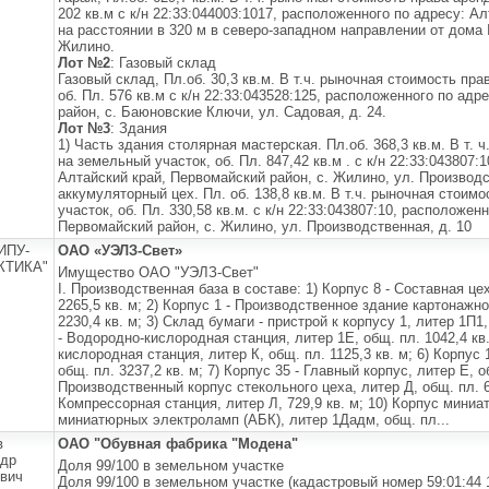
202 кв.м с к/н 22:33:044003:1017, расположенного по адресу: А
на расстоянии в 320 м в северо-западном направлении от дома 
Жилино.
Лот №2
: Газовый склад
Газовый склад, Пл.об. 30,3 кв.м. В т.ч. рыночная стоимость пр
об. Пл. 576 кв.м с к/н 22:33:043528:125, расположенного по ад
район, с. Баюновские Ключи, ул. Садовая, д. 24.
Лот №3
: Здания
1) Часть здания столярная мастерская. Пл.об. 368,3 кв.м. В т.
на земельный участок, об. Пл. 847,42 кв.м . с к/н 22:33:043807:
Алтайский край, Первомайский район, с. Жилино, ул. Производст
аккумуляторный цех. Пл. об. 138,8 кв.м. В т.ч. рыночная стоим
участок, об. Пл. 330,58 кв.м. с к/н 22:33:043807:10, расположен
Первомайский район, с. Жилино, ул. Производственная, д. 10
ИПУ-
ОАО «УЭЛЗ-Свет»
КТИКА"
Имущество ОАО "УЭЛЗ-Свет"
I. Производственная база в составе: 1) Корпус 8 - Составная цех
2265,5 кв. м; 2) Корпус 1 - Производственное здание картонажно
2230,4 кв. м; 3) Склад бумаги - пристрой к корпусу 1, литер 1П1,
- Водородно-кислородная станция, литер 1Е, общ. пл. 1042,4 кв. 
кислородная станция, литер К, общ. пл. 1125,3 кв. м; 6) Корпус
общ. пл. 3237,2 кв. м; 7) Корпус 35 - Главный корпус, литер Е, об
Производственный корпус стекольного цеха, литер Д, общ. пл. 68
Компрессорная станция, литер Л, 729,9 кв. м; 10) Корпус мини
миниатюрных электроламп (АБК), литер 1Дадм, общ. пл...
в
ОАО "Обувная фабрика "Модена"
ндр
Доля 99/100 в земельном участке
вич
Доля 99/100 в земельном участке (кадастровый номер 59:01:44