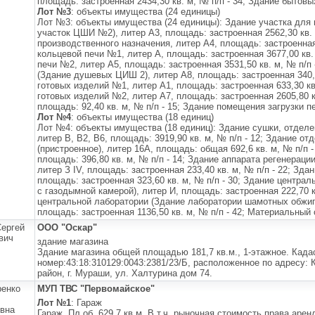
площадь: застроенная 2434,30 кв. м, № п/п - 34; Здание бытовы
Лот №3
: объекты имущества (24 единицы)
Лот №3: объекты имущества (24 единицы): Здание участка для
участок ЦШИ №2), литер А3, площадь: застроенная 2562,30 кв. 
производственного назначения, литер А4, площадь: застроенная 
кольцевой печи №1, литер А, площадь: застроенная 3677,00 кв. 
печи №2, литер А5, площадь: застроенная 3531,50 кв. м, № п/п 
(Здание душевых ЦИШ 2), литер А8, площадь: застроенная 340,1
готовых изделий №1, литер А1, площадь: застроенная 633,30 кв.
готовых изделий №2, литер А7, площадь: застроенная 2605,80 кв
площадь: 92,40 кв. м, № п/п - 15; Здание помещения загрузки пе
Лот №4
: объекты имущества (18 единиц)
Лот №4: объекты имущества (18 единиц): Здание сушки, отделе
литер В, В2, В6, площадь: 3919,90 кв. м, № п/п - 12; Здание о
(пристроенное), литер 16А, площадь: общая 692,6 кв. м, № п/п 
площадь: 396,80 кв. м, № п/п - 14; Здание аппарата регенераци
литер З IV, площадь: застроенная 233,40 кв. м, № п/п - 22; Зда
площадь: застроенная 323,60 кв. м, № п/п - 30; Здание центра
с газодымной камерой), литер И, площадь: застроенная 222,70 к
центральной лаборатории (Здание лаборатории шамотных обжиго
площадь: застроенная 1136,50 кв. м, № п/п - 42; Материальный 
ергей
ООО "Оскар"
вич
здание магазина
Здание магазина общей площадью 181,7 кв.м., 1-этажное. Кад
номер:43:18:310129:0043:2381/23/Б, расположенное по адресу: 
район, г. Мураши, ул. Халтурина дом 74.
енко
МУП ТВС "Первомайское"
Лот №1
: Гараж
вна
Гараж, Пл.об. 629,7 кв.м. В т.ч. рыночная стоимость права арен