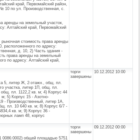
лтайский край, Первомайский район,
№ 10 по ул. Производственная, с.
ава аренды на земельный участок,
ресу: Алтайский край, Первомайский
 ч. рыночная стоимость права аренды
10, расположенного по адресу:
венная, д. 10, 2) Часть здания -
ость права аренды на земельный
ного по адресу: Алтайский край,
торги
10.12.2012 10:00
завершены
а 5, литер Ж, 2-этажн., общ. пл.
го участка, литер 1П, общ. пл.
 общ. пл. 1122,2 кв. м; 4) Корпус 44
м; 5) Корпус 15 - Азотно-
 19 - Производственный, литер 1А,
щ. пл. 10 640 кв. м; 8) Корпус 6/7 -
34,4 кв. м; 9) Корпус 36 -
атюрных ламп 48, корпус
торги
09.12.2012 00:00
завершены
 1 0086:0002) общей площадью 5751