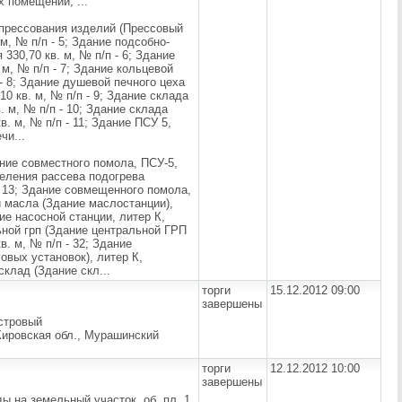
х помещений, ...
 прессования изделий (Прессовый
м, № п/п - 5; Здание подсобно-
330,70 кв. м, № п/п - 6; Здание
м, № п/п - 7; Здание кольцевой
- 8; Здание душевой печного цеха
0 кв. м, № п/п - 9; Здание склада
 м, № п/п - 10; Здание склада
. м, № п/п - 11; Здание ПСУ 5,
чи...
ние совместного помола, ПСУ-5,
тделения рассева подогрева
- 13; Здание совмещенного помола,
и масла (Здание маслостанции),
ние насосной станции, литер К,
льной грп (Здание центральной ГРП
в. м, № п/п - 32; Здание
вых установок), литер К,
склад (Здание скл...
торги
15.12.2012 09:00
завершены
астровый
Кировская обл., Мурашинский
торги
12.12.2012 10:00
завершены
ды на земельный участок, об. пл. 1