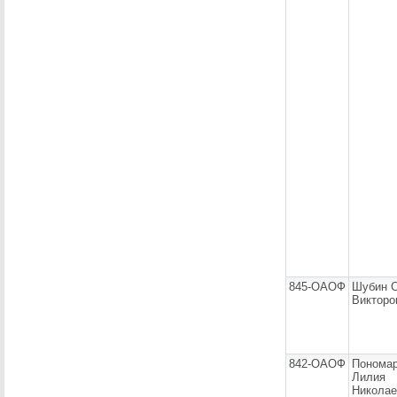
845-ОАОФ
Шубин С
Викторо
842-ОАОФ
Пономар
Лилия
Николае