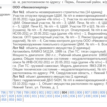
кв. м, расположенном по адресу: г. Пермь, Ленинский район, ж/р
в
ООО «Никомогнеупор»
Лот №1
: объекты незавершенного строительства (14 единиц):
дрович
Участок отгрузки продукции ЦШИ, № п/п в инвентаризационной
20.05.2011 года (далее «№ п/п») – 1; Участок по изготовлению 
ЦМИ. Обжиговый участок, № п/п – 3; ЦМИ. Печи, № п/п – 4; Ц
п – 5; ЦШИ. Печи К1, № п/п – 6; ЦШИ. Участок ПУ и ШЗ, № п/п 
(сушила), № п/п – 8; Автодорога по ул. Огнеупорной, № п/п в 
НС/05-2011 от 20.05.2011 года (далее «№ п/п») – 1; Видеонабл
боксов. ОГП транспортный участок, № п/п – 3; Реконструкция 
изделий), № п/п – 4; Система контроля доступа ООО «Никомогне
Техперевооружение помольного отделения ЦМИ, № п/п – 6. Все
Лот №2
: объекты движимого имущества (2 единицы):
Автомобиль КАМАЗ 54112А, 1999 г.в. (Тип ТС: тягач седельный;
Мощность двигателя: 260 л.с.; Рабочий объем двигателя: 10850 
дымка; Общее техническое состояние – неудовлетворительное)
описи № ИНВ-ОС/02-2011 от 20.05.2011 года (далее «№ п/п») –
г.в. (Тип ТС: грузовой самосвал; Модель двигателя: ЯМЗ-238 Н;
Общее техническое состояние – неудовлетворительное), № п/п
расположены по адресу: РФ, Свердловская область, г. Нижний Та
Лот №3
: объект движимого имущества (1 единица):
Пресс гидравлический ДБО 542Н, № п/п в инвентаризационной 
03.10.2011 года – 1. Объект имущества расположен по адресу: 
Нижний Тагил, ул. Попова, д. 1.
|
796
|
797
|
798
|
799
|
800
|
801
|
802
|
803
|
804
|
805
|
806
|
807
|
808
|
809
|
827
|
828
|
829
|
830
|
831
|
832
|
833
|
834
|
835
|
836
|
837
|
838
|
839
|
840
|
858
|
859
|
860
]