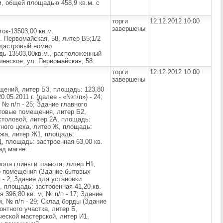
, общей площадью 458,9 кв.м. с
торги
12.12.2012 10:00
завершены
ок-13503,00 кв.м.
 Первомайская, 58, литер В5;1/2
адастровый номер
дь 13503,00кв.м., расположенный
енское, ул. Первомайская, 58.
торги
12.12.2012 10:00
завершены
щений, литер Б3, площадь: 123,80
05.2011 г. (далее - «№п/п») - 24;
 № п/п - 25; Здание главного
ытовые помещения, литер Б2,
 столовой, литер 2А, площадь:
тного цеха, литер Ж, площадь:
ража, литер Ж1, площадь:
Д, площадь: застроенная 63,00 кв.
ад магне...
ола глины и шамота, литер Н1,
го помещения (Здание бытовых
 - 2; Здание для установки
 площадь: застроенная 41,20 кв.
 396,80 кв. м, № п/п - 17; Здание
, № п/п - 29; Склад борды (Здание
онтного участка, литер Б,
ческой мастерской, литер И1,