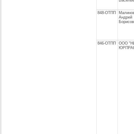
Василь
848-ОТПП
Малино
Андрей
Борисов
846-ОТПП
ООО "Н
ЮРПРА