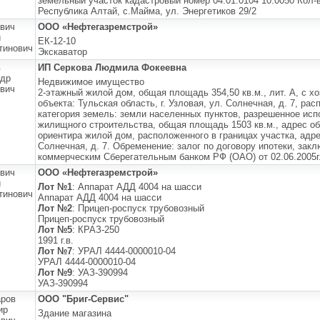
земельный участок кадастровый номер 04:01:0104 10:0050 Кол-
Республика Алтай, с.Майма, ул. Энергетиков 29/2
вич
ООО «Нефтегазремстрой»
й
ЕК-12-10
тинович
Экскаватор
в
ИП Серкова Людмила Фокеевна
ндр
Недвижимое имущество
вич
2-этажный жилой дом, общая площадь 354,50 кв.м., лит. А, с х
объекта: Тульская область, г. Узловая, ул. Солнечная, д. 7, р
категория земель: земли населенных пунктов, разрешенное ис
жилищного строительства, общая площадь 1503 кв.м., адрес об
ориентира жилой дом, расположенного в границах участка, адрес
Солнечная, д. 7. Обременение: залог по договору ипотеки, за
коммерческим Сберегательным банком РФ (ОАО) от 02.06.2005г
вич
ООО «Нефтегазремстрой»
й
Лот №1
: Аппарат АДД 4004 на шасси
тинович
Аппарат АДД 4004 на шасси
Лот №2
: Прицеп-роспуск трубовозный
Прицеп-роспуск трубовозный
Лот №5
: КРАЗ-250
1991 г.в.
Лот №7
: УРАЛ 4444-0000010-04
УРАЛ 4444-0000010-04
Лот №9
: УАЗ-390994
УАЗ-390994
аров
ООО "Бриг-Сервис"
ир
Здание магазина