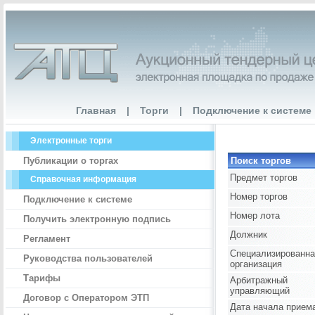
Главная
|
Торги
|
Подключение к системе
Электронные торги
Публикации о торгах
Поиск торгов
Предмет торгов
Справочная информация
Номер торгов
Подключение к системе
Номер лота
Получить электронную подпись
Должник
Регламент
Специализированна
Руководства пользователей
организация
Тарифы
Арбитражный
управляющий
Договор с Оператором ЭТП
Дата начала прием