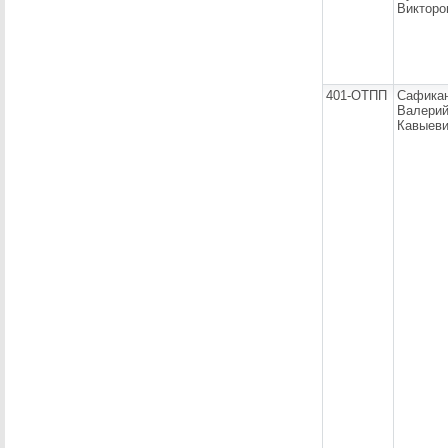
Викторо
401-ОТПП
Сафика
Валери
Кавыев