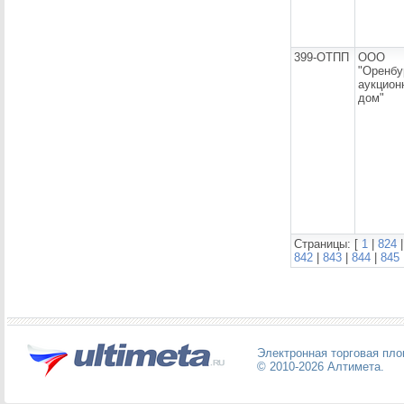
399-ОТПП
ООО
"Оренбу
аукцион
дом"
Страницы: [
1
|
824
842
|
843
|
844
|
845
Электронная торговая пл
© 2010-2026
Алтимета
.