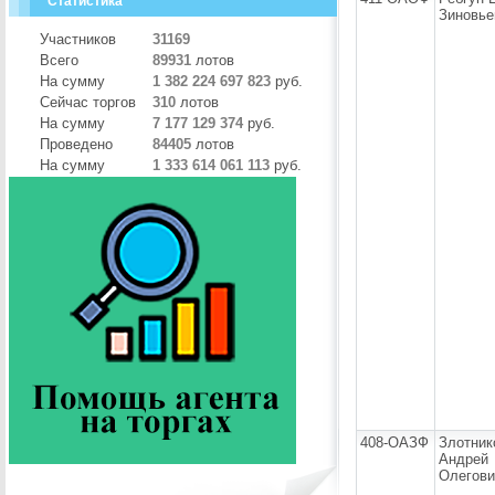
Статистика
Зиновье
Участников
31169
Всего
89931
лотов
На сумму
1 382 224 697 823
руб.
Сейчас торгов
310
лотов
На сумму
7 177 129 374
руб.
Проведено
84405
лотов
На сумму
1 333 614 061 113
руб.
408-ОАЗФ
Злотник
Андрей
Олегови