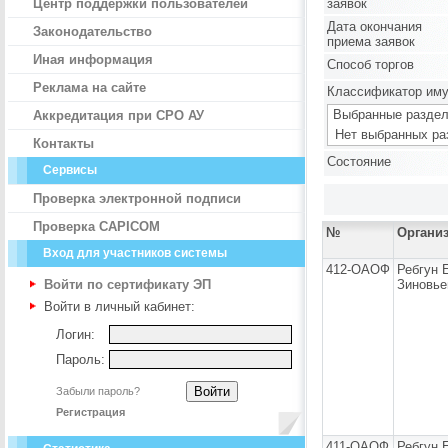
Центр поддержки пользователей
заявок
Дата окончания
Законодательство
приема заявок
Иная информация
Способ торгов
Реклама на сайте
Классификатор им
Выбранные раздел
Аккредитация при СРО АУ
Нет выбранных ра
Контакты
Состояние
Сервисы
Проверка электронной подписи
Проверка CAPICOM
№
Органи
Вход для участников системы
412-ОАОФ
Ребгун 
Войти по сертификату ЭП
Зиновье
Войти в личный кабинет:
Логин:
Пароль:
Забыли пароль?
Регистрация
411-ОАОФ
Ребгун 