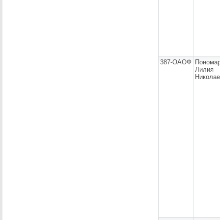
387-ОАОФ
Пономар
Лилия
Николае