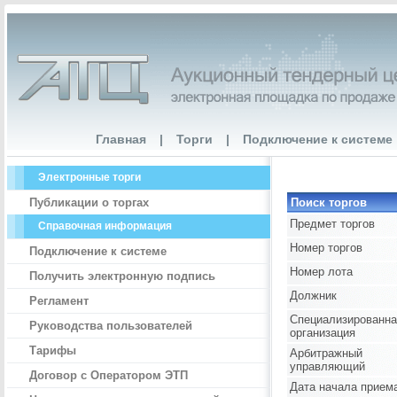
Главная
|
Торги
|
Подключение к системе
Электронные торги
Публикации о торгах
Поиск торгов
Предмет торгов
Справочная информация
Номер торгов
Подключение к системе
Номер лота
Получить электронную подпись
Должник
Регламент
Специализированна
Руководства пользователей
организация
Тарифы
Арбитражный
управляющий
Договор с Оператором ЭТП
Дата начала прием