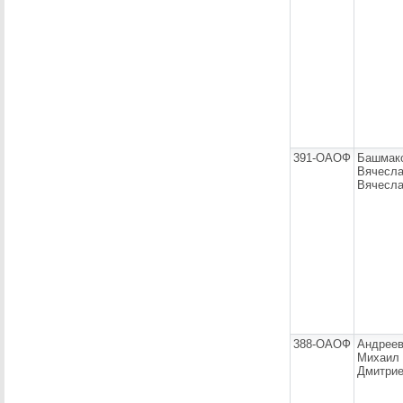
391-ОАОФ
Башмак
Вячесл
Вячесла
388-ОАОФ
Андрее
Михаил
Дмитри